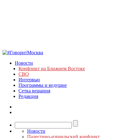
Новости
Конфликт на Ближнем Востоке
СВО
Интервью
Программы и ведущие
Сетка вещания
Редакция
Новости
Палестино-израильский конфликт