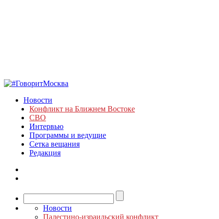
Новости
Конфликт на Ближнем Востоке
СВО
Интервью
Программы и ведущие
Сетка вещания
Редакция
Новости
Палестино-израильский конфликт