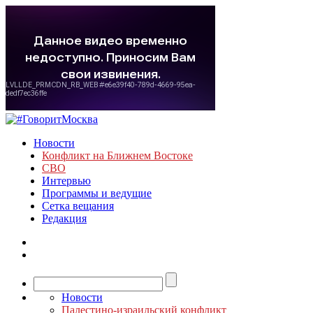
Новости
Конфликт на Ближнем Востоке
СВО
Интервью
Программы и ведущие
Сетка вещания
Редакция
Новости
Палестино-израильский конфликт