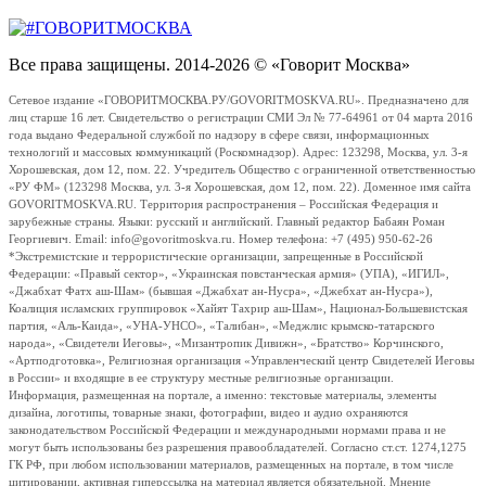
Все права защищены. 2014-2026 © «Говорит Москва»
Сетевое издание «ГОВОРИТМОСКВА.РУ/GOVORITMOSKVA.RU». Предназначено для
лиц старше 16 лет. Свидетельство о регистрации СМИ Эл № 77-64961 от 04 марта 2016
года выдано Федеральной службой по надзору в сфере связи, информационных
технологий и массовых коммуникаций (Роскомнадзор). Адрес: 123298, Москва, ул. 3-я
Хорошевская, дом 12, пом. 22. Учредитель Общество с ограниченной ответственностью
«РУ ФМ» (123298 Москва, ул. 3-я Хорошевская, дом 12, пом. 22). Доменное имя сайта
GOVORITMOSKVA.RU. Территория распространения – Российская Федерация и
зарубежные страны. Языки: русский и английский. Главный редактор Бабаян Роман
Георгиевич. Email: info@govoritmoskva.ru. Номер телефона: +7 (495) 950-62-26
*Экстремистские и террористические организации, запрещенные в Российской
Федерации: «Правый сектор», «Украинская повстанческая армия» (УПА), «ИГИЛ»,
«Джабхат Фатх аш-Шам» (бывшая «Джабхат ан-Нусра», «Джебхат ан-Нусра»),
Коалиция исламских группировок «Хайят Тахрир аш-Шам», Национал-Большевистская
партия, «Аль-Каида», «УНА-УНСО», «Талибан», «Меджлис крымско-татарского
народа», «Свидетели Иеговы», «Мизантропик Дивижн», «Братство» Корчинского,
«Артподготовка», Религиозная организация «Управленческий центр Свидетелей Иеговы
в России» и входящие в ее структуру местные религиозные организации.
Информация, размещенная на портале, а именно: текстовые материалы, элементы
дизайна, логотипы, товарные знаки, фотографии, видео и аудио охраняются
законодательством Российской Федерации и международными нормами права и не
могут быть использованы без разрешения правообладателей. Согласно ст.ст. 1274,1275
ГК РФ, при любом использовании материалов, размещенных на портале, в том числе
цитировании, активная гиперссылка на материал является обязательной. Мнение