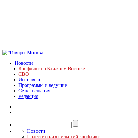
Новости
Конфликт на Ближнем Востоке
СВО
Интервью
Программы и ведущие
Сетка вещания
Редакция
Новости
Палестино-израильский конфликт