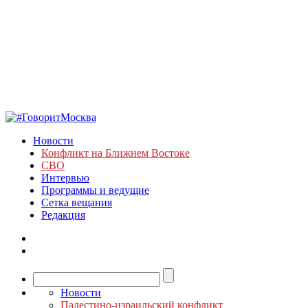
Новости
Конфликт на Ближнем Востоке
СВО
Интервью
Программы и ведущие
Сетка вещания
Редакция
Новости
Палестино-израильский конфликт