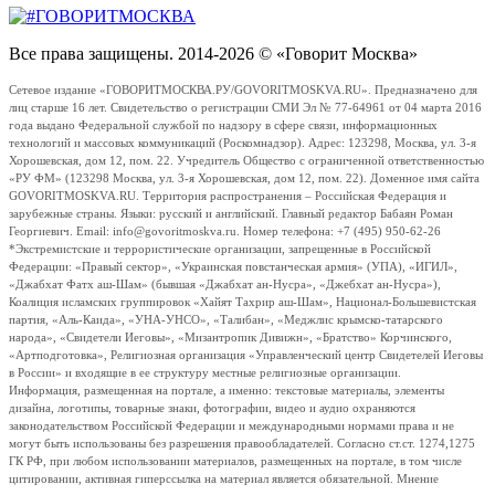
Все права защищены. 2014-2026 © «Говорит Москва»
Сетевое издание «ГОВОРИТМОСКВА.РУ/GOVORITMOSKVA.RU». Предназначено для
лиц старше 16 лет. Свидетельство о регистрации СМИ Эл № 77-64961 от 04 марта 2016
года выдано Федеральной службой по надзору в сфере связи, информационных
технологий и массовых коммуникаций (Роскомнадзор). Адрес: 123298, Москва, ул. 3-я
Хорошевская, дом 12, пом. 22. Учредитель Общество с ограниченной ответственностью
«РУ ФМ» (123298 Москва, ул. 3-я Хорошевская, дом 12, пом. 22). Доменное имя сайта
GOVORITMOSKVA.RU. Территория распространения – Российская Федерация и
зарубежные страны. Языки: русский и английский. Главный редактор Бабаян Роман
Георгиевич. Email: info@govoritmoskva.ru. Номер телефона: +7 (495) 950-62-26
*Экстремистские и террористические организации, запрещенные в Российской
Федерации: «Правый сектор», «Украинская повстанческая армия» (УПА), «ИГИЛ»,
«Джабхат Фатх аш-Шам» (бывшая «Джабхат ан-Нусра», «Джебхат ан-Нусра»),
Коалиция исламских группировок «Хайят Тахрир аш-Шам», Национал-Большевистская
партия, «Аль-Каида», «УНА-УНСО», «Талибан», «Меджлис крымско-татарского
народа», «Свидетели Иеговы», «Мизантропик Дивижн», «Братство» Корчинского,
«Артподготовка», Религиозная организация «Управленческий центр Свидетелей Иеговы
в России» и входящие в ее структуру местные религиозные организации.
Информация, размещенная на портале, а именно: текстовые материалы, элементы
дизайна, логотипы, товарные знаки, фотографии, видео и аудио охраняются
законодательством Российской Федерации и международными нормами права и не
могут быть использованы без разрешения правообладателей. Согласно ст.ст. 1274,1275
ГК РФ, при любом использовании материалов, размещенных на портале, в том числе
цитировании, активная гиперссылка на материал является обязательной. Мнение