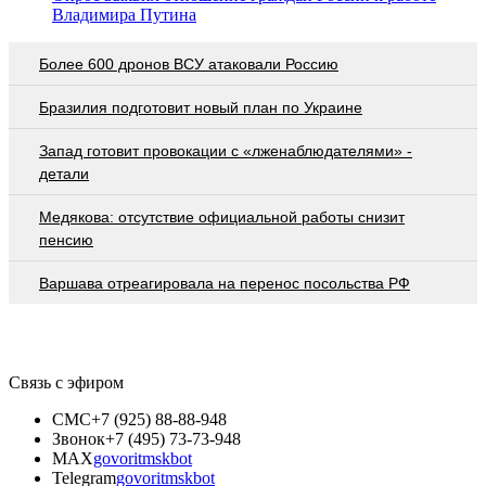
Владимира Путина
Более 600 дронов ВСУ атаковали Россию
Бразилия подготовит новый план по Украине
Запад готовит провокации с «лженаблюдателями» -
детали
Медякова: отсутствие официальной работы снизит
пенсию
Варшава отреагировала на перенос посольства РФ
Связь с эфиром
СМС
+7 (925) 88-88-948
Звонок
+7 (495) 73-73-948
MAX
govoritmskbot
Telegram
govoritmskbot