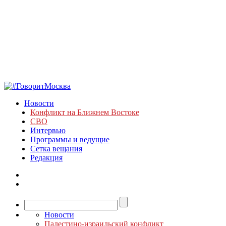
Новости
Конфликт на Ближнем Востоке
СВО
Интервью
Программы и ведущие
Сетка вещания
Редакция
Новости
Палестино-израильский конфликт