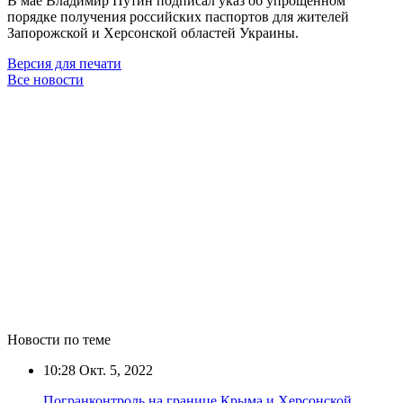
В мае Владимир Путин подписал указ об упрощённом
порядке получения российских паспортов для жителей
Запорожской и Херсонской областей Украины.
Версия для печати
Все новости
Новости по теме
10:28
Окт. 5, 2022
Погранконтроль на границе Крыма и Херсонской