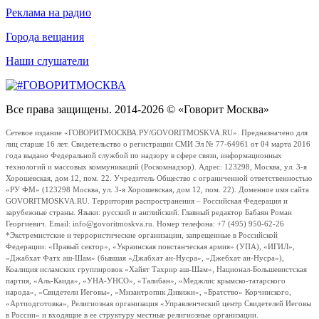
Реклама на радио
Города вещания
Наши слушатели
Все права защищены. 2014-2026 © «Говорит Москва»
Сетевое издание «ГОВОРИТМОСКВА.РУ/GOVORITMOSKVA.RU». Предназначено для
лиц старше 16 лет. Свидетельство о регистрации СМИ Эл № 77-64961 от 04 марта 2016
года выдано Федеральной службой по надзору в сфере связи, информационных
технологий и массовых коммуникаций (Роскомнадзор). Адрес: 123298, Москва, ул. 3-я
Хорошевская, дом 12, пом. 22. Учредитель Общество с ограниченной ответственностью
«РУ ФМ» (123298 Москва, ул. 3-я Хорошевская, дом 12, пом. 22). Доменное имя сайта
GOVORITMOSKVA.RU. Территория распространения – Российская Федерация и
зарубежные страны. Языки: русский и английский. Главный редактор Бабаян Роман
Георгиевич. Email: info@govoritmoskva.ru. Номер телефона: +7 (495) 950-62-26
*Экстремистские и террористические организации, запрещенные в Российской
Федерации: «Правый сектор», «Украинская повстанческая армия» (УПА), «ИГИЛ»,
«Джабхат Фатх аш-Шам» (бывшая «Джабхат ан-Нусра», «Джебхат ан-Нусра»),
Коалиция исламских группировок «Хайят Тахрир аш-Шам», Национал-Большевистская
партия, «Аль-Каида», «УНА-УНСО», «Талибан», «Меджлис крымско-татарского
народа», «Свидетели Иеговы», «Мизантропик Дивижн», «Братство» Корчинского,
«Артподготовка», Религиозная организация «Управленческий центр Свидетелей Иеговы
в России» и входящие в ее структуру местные религиозные организации.