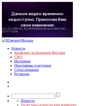
Новости
Конфликт на Ближнем Востоке
СВО
Интервью
Программы и ведущие
Сетка вещания
Редакция
Новости
Палестино-израильский конфликт