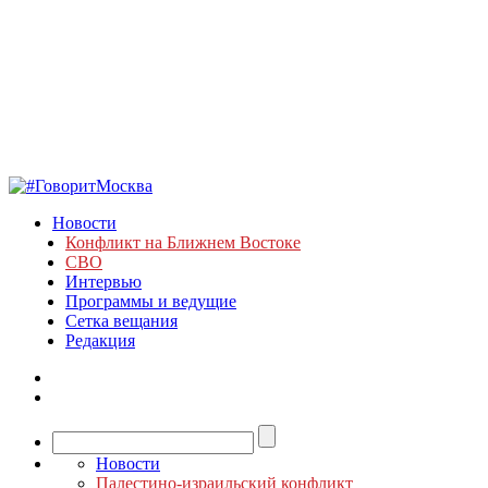
Новости
Конфликт на Ближнем Востоке
СВО
Интервью
Программы и ведущие
Сетка вещания
Редакция
Новости
Палестино-израильский конфликт