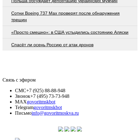
Польша обсуждает депортацию украинских мужчин
Сотни Boeing 737 Max проверят после обнаружения
трещин
«Просто смешно»: в США устыдились состоянию Аляски
Спасёт ли осень Россию от атак дронов
Связь с эфиром
СМС
+7 (925) 88-88-948
Звонок
+7 (495) 73-73-948
MAX
govoritmskbot
Telegram
govoritmskbot
Письмо
info@govoritmoskva.ru