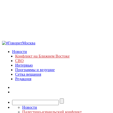
Новости
Конфликт на Ближнем Востоке
СВО
Интервью
Программы и ведущие
Сетка вещания
Редакция
Новости
Палестино-израильский конфликт