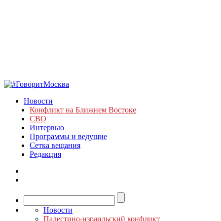
Новости
Конфликт на Ближнем Востоке
СВО
Интервью
Программы и ведущие
Сетка вещания
Редакция
Новости
Палестино-израильский конфликт