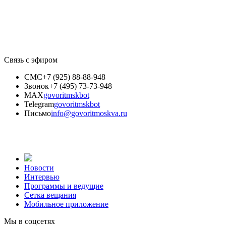
Связь с эфиром
СМС
+7 (925) 88-88-948
Звонок
+7 (495) 73-73-948
MAX
govoritmskbot
Telegram
govoritmskbot
Письмо
info@govoritmoskva.ru
Новости
Интервью
Программы и ведущие
Сетка вещания
Мобильное приложение
Мы в соцсетях