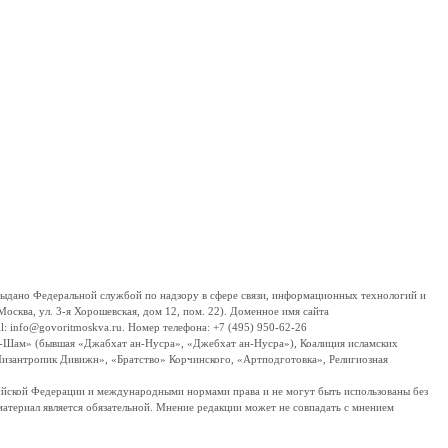
дано Федеральной службой по надзору в сфере связи, информационных технологий и
сква, ул. 3-я Хорошевская, дом 12, пом. 22). Доменное имя сайта
 info@govoritmoskva.ru. Номер телефона: +7 (495) 950-62-26
ш-Шам» (бывшая «Джабхат ан-Нусра», «Джебхат ан-Нусра»), Коалиция исламских
изантропик Дивижн», «Братство» Корчинского, «Артподготовка», Религиозная
ссийской Федерации и международными нормами права и не могут быть использованы без
материал является обязательной. Мнение редакции может не совпадать с мнением