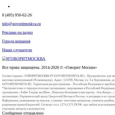
8 (495) 950-62-26
info@govoritmoskva.ru
Реклама на радио
Города вещания
Наши слушатели
Все права защищены. 2014-2026 © «Говорит Москва»
Сетевое издание «ГОВОРИТМОСКВА.РУ/GOVORITMOSKVA.RU». Предназначено для лиц стар
массовых коммуникаций (Роскомнадзор). Адрес: 123298, Москва, ул. 3-я Хорошевская, д
GOVORITMOSKVA.RU. Территория распространения – Российская Федерация и зарубежные с
*Экстремистские и террористические организации, запрещенные в Российской Федераци
группировок «Хайят Тахрир аш-Шам», Национал-Большевистская партия, «Аль-Каида», 
организация «Управленческий центр Свидетелей Иеговы в России» и входящие в ее струк
Информация, размещенная на портале, а именно: текстовые материалы, элементы дизайна
разрешения правообладателей. Согласно ст.ст. 1274,1275 ГК РФ, при любом использовани
отдельных авторов и колумнистов.
Сообщение отправлено