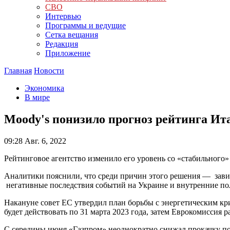
СВО
Интервью
Программы и ведущие
Сетка вещания
Редакция
Приложение
Главная
Новости
Экономика
В мире
Moody's понизило прогноз рейтинга Ит
09:28
Авг. 6, 2022
Рейтинговое агентство изменило его уровень со «стабильного»
Аналитики пояснили, что среди причин этого решения — завис
негативные последствия событий на Украине и внутренние по
Накануне совет ЕС утвердил план борьбы с энергетическим кр
будет действовать по 31 марта 2023 года, затем Еврокомиссия 
С середины июня «Газпром» неоднократно снижал прокачку по 