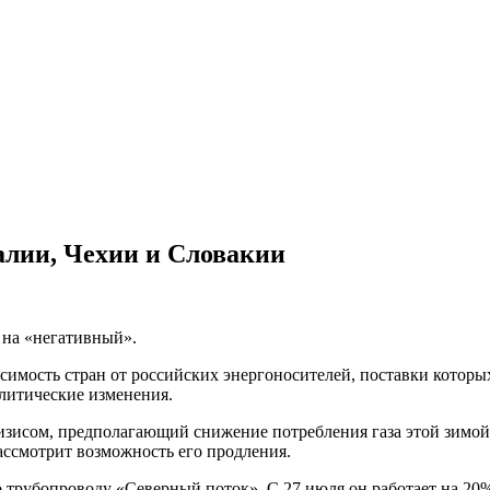
алии, Чехии и Словакии
 на «негативный».
имость стран от российских энергоносителей, поставки которых
литические изменения.
изисом, предполагающий снижение потребления газа этой зимой
рассмотрит возможность его продления.
трубопроводу «Северный поток». С 27 июля он работает на 20%