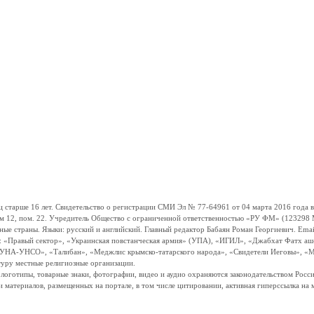
ше 16 лет. Свидетельство о регистрации СМИ Эл № 77-64961 от 04 марта 2016 года вы
ом 12, пом. 22. Учредитель Общество с ограниченной ответственностью «РУ ФМ» (123298 Мо
траны. Языки: русский и английский. Главный редактор Бабаян Роман Георгиевич. Email:
и: «Правый сектор», «Украинская повстанческая армия» (УПА), «ИГИЛ», «Джабхат Фатх а
«УНА-УНСО», «Талибан», «Меджлис крымско-татарского народа», «Свидетели Иеговы», «М
туру местные религиозные организации.
, логотипы, товарные знаки, фотографии, видео и аудио охраняются законодательством Ро
и материалов, размещенных на портале, в том числе цитировании, активная гиперссылка на 