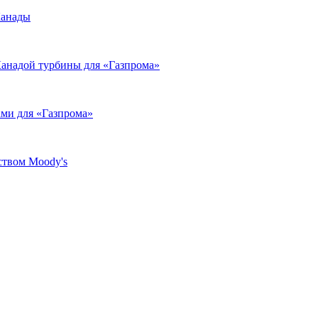
Канады
Канадой турбины для «Газпрома»
ами для «Газпрома»
ством Moody's