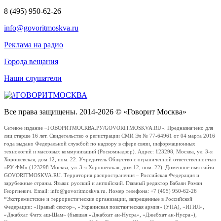
8 (495) 950-62-26
info@govoritmoskva.ru
Реклама на радио
Города вещания
Наши слушатели
Все права защищены. 2014-2026 © «Говорит Москва»
Сетевое издание «ГОВОРИТМОСКВА.РУ/GOVORITMOSKVA.RU». Предназначено для
лиц старше 16 лет. Свидетельство о регистрации СМИ Эл № 77-64961 от 04 марта 2016
года выдано Федеральной службой по надзору в сфере связи, информационных
технологий и массовых коммуникаций (Роскомнадзор). Адрес: 123298, Москва, ул. 3-я
Хорошевская, дом 12, пом. 22. Учредитель Общество с ограниченной ответственностью
«РУ ФМ» (123298 Москва, ул. 3-я Хорошевская, дом 12, пом. 22). Доменное имя сайта
GOVORITMOSKVA.RU. Территория распространения – Российская Федерация и
зарубежные страны. Языки: русский и английский. Главный редактор Бабаян Роман
Георгиевич. Email: info@govoritmoskva.ru. Номер телефона: +7 (495) 950-62-26
*Экстремистские и террористические организации, запрещенные в Российской
Федерации: «Правый сектор», «Украинская повстанческая армия» (УПА), «ИГИЛ»,
«Джабхат Фатх аш-Шам» (бывшая «Джабхат ан-Нусра», «Джебхат ан-Нусра»),