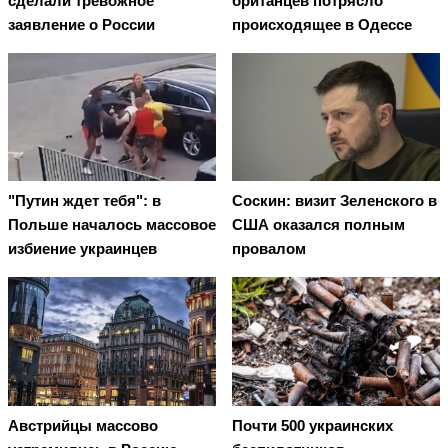
сделали тревожное
британцев потрясло
заявление о России
происходящее в Одессе
"Путин ждет тебя": в
Соскин: визит Зеленского в
Польше началось массовое
США оказался полным
избиение украинцев
провалом
Австрийцы массово
Почти 500 украинских