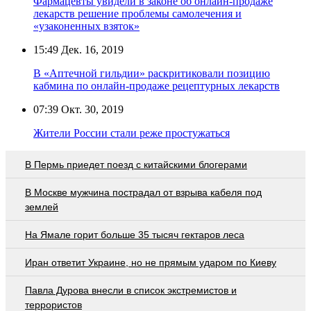
Фармацевты увидели в законе об онлайн-продаже
лекарств решение проблемы самолечения и
«узаконенных взяток»
15:49
Дек. 16, 2019
В «Аптечной гильдии» раскритиковали позицию
кабмина по онлайн-продаже рецептурных лекарств
07:39
Окт. 30, 2019
Жители России стали реже простужаться
В Пермь приедет поезд с китайскими блогерами
В Москве мужчина пострадал от взрыва кабеля под
землей
На Ямале горит больше 35 тысяч гектаров леса
Иран ответит Украине, но не прямым ударом по Киеву
Павла Дурова внесли в список экстремистов и
террористов