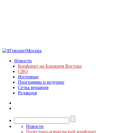
Новости
Конфликт на Ближнем Востоке
СВО
Интервью
Программы и ведущие
Сетка вещания
Редакция
Новости
Палестино-израильский конфликт