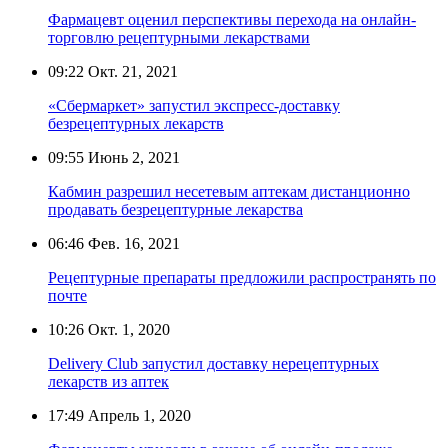
Фармацевт оценил перспективы перехода на онлайн-
торговлю рецептурными лекарствами
09:22
Окт. 21, 2021
«Сбермаркет» запустил экспресс-доставку
безрецептурных лекарств
09:55
Июнь 2, 2021
Кабмин разрешил несетевым аптекам дистанционно
продавать безрецептурные лекарства
06:46
Фев. 16, 2021
Рецептурные препараты предложили распространять по
почте
10:26
Окт. 1, 2020
Delivery Club запустил доставку нерецептурных
лекарств из аптек
17:49
Апрель 1, 2020