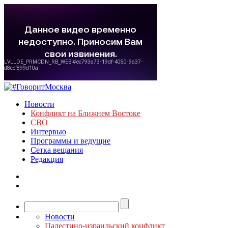
Новости
Конфликт на Ближнем Востоке
СВО
Интервью
Программы и ведущие
Сетка вещания
Редакция
Новости
Палестино-израильский конфликт