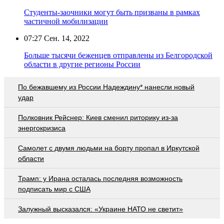
Студенты-заочники могут быть призваны в рамках
частичной мобилизации
07:27
Сен. 14, 2022
Больше тысячи беженцев отправлены из Белгородской
области в другие регионы России
По бежавшему из России Надеждину* нанесли новый
удар
Полковник Рейснер: Киев сменил риторику из-за
энергокризиса
Самолет с двумя людьми на борту пропал в Иркутской
области
Трамп: у Ирана осталась последняя возможность
подписать мир с США
Залужный высказался: «Украине НАТО не светит»