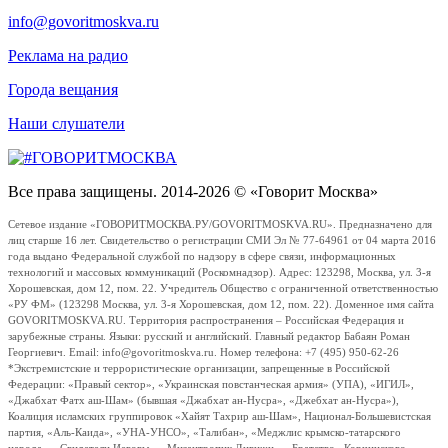
info@govoritmoskva.ru
Реклама на радио
Города вещания
Наши слушатели
Все права защищены. 2014-2026 © «Говорит Москва»
Сетевое издание «ГОВОРИТМОСКВА.РУ/GOVORITMOSKVA.RU». Предназначено для
лиц старше 16 лет. Свидетельство о регистрации СМИ Эл № 77-64961 от 04 марта 2016
года выдано Федеральной службой по надзору в сфере связи, информационных
технологий и массовых коммуникаций (Роскомнадзор). Адрес: 123298, Москва, ул. 3-я
Хорошевская, дом 12, пом. 22. Учредитель Общество с ограниченной ответственностью
«РУ ФМ» (123298 Москва, ул. 3-я Хорошевская, дом 12, пом. 22). Доменное имя сайта
GOVORITMOSKVA.RU. Территория распространения – Российская Федерация и
зарубежные страны. Языки: русский и английский. Главный редактор Бабаян Роман
Георгиевич. Email: info@govoritmoskva.ru. Номер телефона: +7 (495) 950-62-26
*Экстремистские и террористические организации, запрещенные в Российской
Федерации: «Правый сектор», «Украинская повстанческая армия» (УПА), «ИГИЛ»,
«Джабхат Фатх аш-Шам» (бывшая «Джабхат ан-Нусра», «Джебхат ан-Нусра»),
Коалиция исламских группировок «Хайят Тахрир аш-Шам», Национал-Большевистская
партия, «Аль-Каида», «УНА-УНСО», «Талибан», «Меджлис крымско-татарского