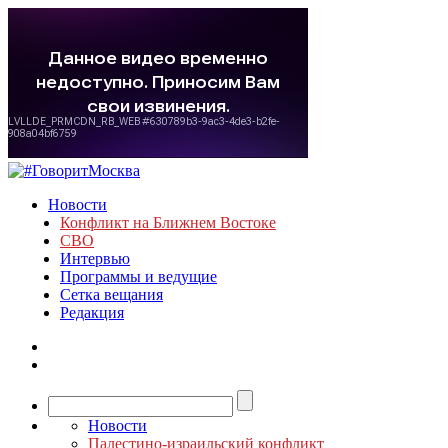
Новости
Конфликт на Ближнем Востоке
СВО
Интервью
Программы и ведущие
Сетка вещания
Редакция
Новости
Палестино-израильский конфликт