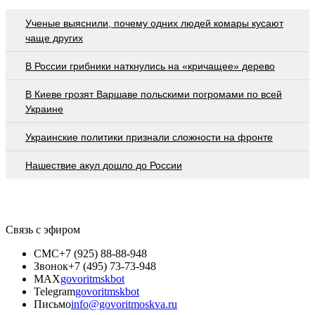
Ученые выяснили, почему одних людей комары кусают
чаще других
В России грибники наткнулись на «кричащее» дерево
В Киеве грозят Варшаве польскими погромами по всей
Украине
Украинские политики признали сложности на фронте
Нашествие акул дошло до России
Связь с эфиром
СМС
+7 (925) 88-88-948
Звонок
+7 (495) 73-73-948
MAX
govoritmskbot
Telegram
govoritmskbot
Письмо
info@govoritmoskva.ru