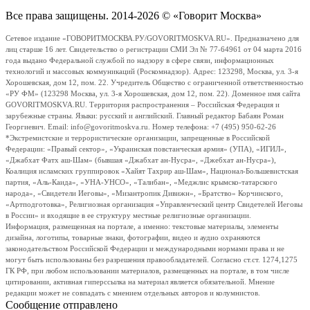
Все права защищены. 2014-2026 © «Говорит Москва»
Сетевое издание «ГОВОРИТМОСКВА.РУ/GOVORITMOSKVA.RU». Предназначено для
лиц старше 16 лет. Свидетельство о регистрации СМИ Эл № 77-64961 от 04 марта 2016
года выдано Федеральной службой по надзору в сфере связи, информационных
технологий и массовых коммуникаций (Роскомнадзор). Адрес: 123298, Москва, ул. 3-я
Хорошевская, дом 12, пом. 22. Учредитель Общество с ограниченной ответственностью
«РУ ФМ» (123298 Москва, ул. 3-я Хорошевская, дом 12, пом. 22). Доменное имя сайта
GOVORITMOSKVA.RU. Территория распространения – Российская Федерация и
зарубежные страны. Языки: русский и английский. Главный редактор Бабаян Роман
Георгиевич. Email: info@govoritmoskva.ru. Номер телефона: +7 (495) 950-62-26
*Экстремистские и террористические организации, запрещенные в Российской
Федерации: «Правый сектор», «Украинская повстанческая армия» (УПА), «ИГИЛ»,
«Джабхат Фатх аш-Шам» (бывшая «Джабхат ан-Нусра», «Джебхат ан-Нусра»),
Коалиция исламских группировок «Хайят Тахрир аш-Шам», Национал-Большевистская
партия, «Аль-Каида», «УНА-УНСО», «Талибан», «Меджлис крымско-татарского
народа», «Свидетели Иеговы», «Мизантропик Дивижн», «Братство» Корчинского,
«Артподготовка», Религиозная организация «Управленческий центр Свидетелей Иеговы
в России» и входящие в ее структуру местные религиозные организации.
Информация, размещенная на портале, а именно: текстовые материалы, элементы
дизайна, логотипы, товарные знаки, фотографии, видео и аудио охраняются
законодательством Российской Федерации и международными нормами права и не
могут быть использованы без разрешения правообладателей. Согласно ст.ст. 1274,1275
ГК РФ, при любом использовании материалов, размещенных на портале, в том числе
цитировании, активная гиперссылка на материал является обязательной. Мнение
редакции может не совпадать с мнением отдельных авторов и колумнистов.
Сообщение отправлено