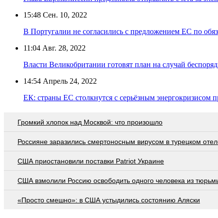
15:48
Сен. 10, 2022
В Португалии не согласились с предложением ЕС по обя
11:04
Авг. 28, 2022
Власти Великобритании готовят план на случай беспоряд
14:54
Апрель 24, 2022
ЕК: страны ЕС столкнутся с серьёзным энергокризисом п
Громкий хлопок над Москвой: что произошло
Россияне заразились смертоносным вирусом в турецком отел
США приостановили поставки Patriot Украине
США взмолили Россию освободить одного человека из тюрьм
«Просто смешно»: в США устыдились состоянию Аляски