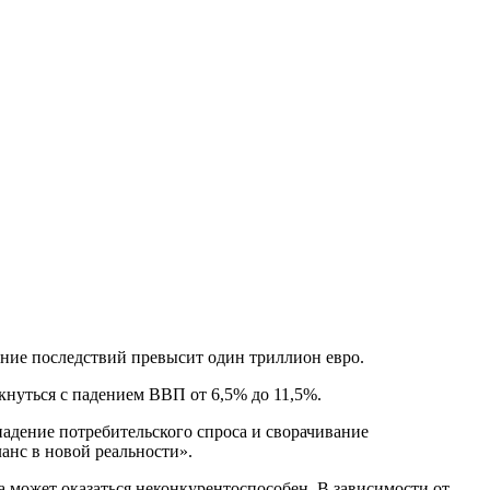
ение последствий превысит один триллион евро.
кнуться с падением ВВП от 6,5% до 11,5%.
падение потребительского спроса и сворачивание
анс в новой реальности».
а может оказаться неконкурентоспособен. В зависимости от