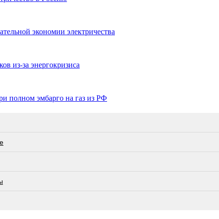
зательной экономии электричества
ков из-за энергокризиса
ри полном эмбарго на газ из РФ
е
ы