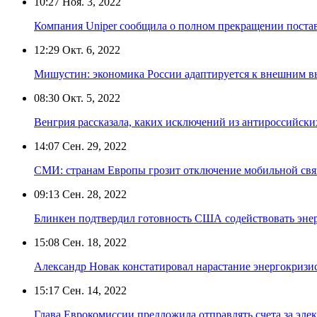
10:27
Ноя. 3, 2022
Компания Uniper сообщила о полном прекращении постав
12:29
Окт. 6, 2022
Мишустин: экономика России адаптируется к внешним в
08:30
Окт. 5, 2022
Венгрия рассказала, каких исключений из антироссийски
14:07
Сен. 29, 2022
СМИ: странам Европы грозит отключение мобильной связ
09:13
Сен. 28, 2022
Блинкен подтвердил готовность США содействовать эне
15:08
Сен. 18, 2022
Александр Новак констатировал нарастание энергокризи
15:17
Сен. 14, 2022
Глава Еврокомиссии предложила отправлять счета за эле