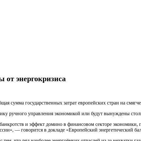
 от энергокризиса
бщая сумма государственных затрат европейских стран на смягч
тику ручного управления экономикой или будут вынуждены стол
 банкротств и эффект домино в финансовом секторе экономики, 
ссии», — говорится в докладе «Европейский энергетический бал
тем, что ряд наиболее энергоёмких отраслей из-за нехватки газ