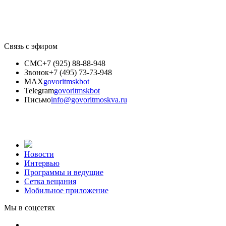
Связь с эфиром
СМС
+7 (925) 88-88-948
Звонок
+7 (495) 73-73-948
MAX
govoritmskbot
Telegram
govoritmskbot
Письмо
info@govoritmoskva.ru
Новости
Интервью
Программы и ведущие
Сетка вещания
Мобильное приложение
Мы в соцсетях