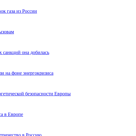
ок газа из России
ызовам
х санкций она добилась
и на фоне энергокризиса
ргетической безопасности Европы
са в Европе
ктричество в Россию