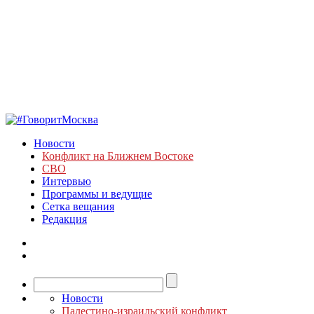
Новости
Конфликт на Ближнем Востоке
СВО
Интервью
Программы и ведущие
Сетка вещания
Редакция
Новости
Палестино-израильский конфликт