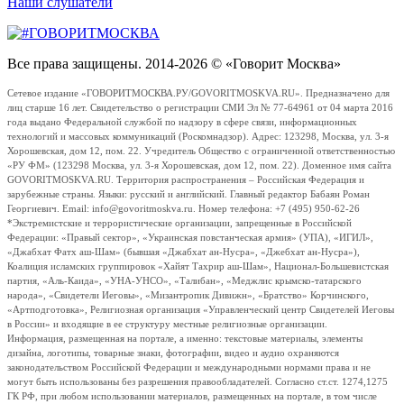
Наши слушатели
Все права защищены. 2014-2026 © «Говорит Москва»
Сетевое издание «ГОВОРИТМОСКВА.РУ/GOVORITMOSKVA.RU». Предназначено для
лиц старше 16 лет. Свидетельство о регистрации СМИ Эл № 77-64961 от 04 марта 2016
года выдано Федеральной службой по надзору в сфере связи, информационных
технологий и массовых коммуникаций (Роскомнадзор). Адрес: 123298, Москва, ул. 3-я
Хорошевская, дом 12, пом. 22. Учредитель Общество с ограниченной ответственностью
«РУ ФМ» (123298 Москва, ул. 3-я Хорошевская, дом 12, пом. 22). Доменное имя сайта
GOVORITMOSKVA.RU. Территория распространения – Российская Федерация и
зарубежные страны. Языки: русский и английский. Главный редактор Бабаян Роман
Георгиевич. Email: info@govoritmoskva.ru. Номер телефона: +7 (495) 950-62-26
*Экстремистские и террористические организации, запрещенные в Российской
Федерации: «Правый сектор», «Украинская повстанческая армия» (УПА), «ИГИЛ»,
«Джабхат Фатх аш-Шам» (бывшая «Джабхат ан-Нусра», «Джебхат ан-Нусра»),
Коалиция исламских группировок «Хайят Тахрир аш-Шам», Национал-Большевистская
партия, «Аль-Каида», «УНА-УНСО», «Талибан», «Меджлис крымско-татарского
народа», «Свидетели Иеговы», «Мизантропик Дивижн», «Братство» Корчинского,
«Артподготовка», Религиозная организация «Управленческий центр Свидетелей Иеговы
в России» и входящие в ее структуру местные религиозные организации.
Информация, размещенная на портале, а именно: текстовые материалы, элементы
дизайна, логотипы, товарные знаки, фотографии, видео и аудио охраняются
законодательством Российской Федерации и международными нормами права и не
могут быть использованы без разрешения правообладателей. Согласно ст.ст. 1274,1275
ГК РФ, при любом использовании материалов, размещенных на портале, в том числе