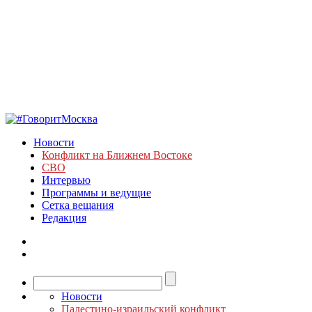
Новости
Конфликт на Ближнем Востоке
СВО
Интервью
Программы и ведущие
Сетка вещания
Редакция
Новости
Палестино-израильский конфликт