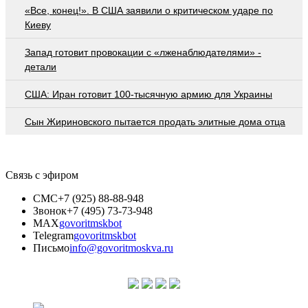
«Все, конец!». В США заявили о критическом ударе по
Киеву
Запад готовит провокации с «лженаблюдателями» -
детали
США: Иран готовит 100-тысячную армию для Украины
Сын Жириновского пытается продать элитные дома отца
Связь с эфиром
СМС
+7 (925) 88-88-948
Звонок
+7 (495) 73-73-948
MAX
govoritmskbot
Telegram
govoritmskbot
Письмо
info@govoritmoskva.ru