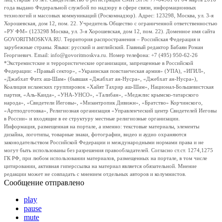
года выдано Федеральной службой по надзору в сфере связи, информационных
технологий и массовых коммуникаций (Роскомнадзор). Адрес: 123298, Москва, ул. 3-я
Хорошевская, дом 12, пом. 22. Учредитель Общество с ограниченной ответственностью
«РУ ФМ» (123298 Москва, ул. 3-я Хорошевская, дом 12, пом. 22). Доменное имя сайта
GOVORITMOSKVA.RU. Территория распространения – Российская Федерация и
зарубежные страны. Языки: русский и английский. Главный редактор Бабаян Роман
Георгиевич. Email: info@govoritmoskva.ru. Номер телефона: +7 (495) 950-62-26
*Экстремистские и террористические организации, запрещенные в Российской
Федерации: «Правый сектор», «Украинская повстанческая армия» (УПА), «ИГИЛ»,
«Джабхат Фатх аш-Шам» (бывшая «Джабхат ан-Нусра», «Джебхат ан-Нусра»),
Коалиция исламских группировок «Хайят Тахрир аш-Шам», Национал-Большевистская
партия, «Аль-Каида», «УНА-УНСО», «Талибан», «Меджлис крымско-татарского
народа», «Свидетели Иеговы», «Мизантропик Дивижн», «Братство» Корчинского,
«Артподготовка», Религиозная организация «Управленческий центр Свидетелей Иеговы
в России» и входящие в ее структуру местные религиозные организации.
Информация, размещенная на портале, а именно: текстовые материалы, элементы
дизайна, логотипы, товарные знаки, фотографии, видео и аудио охраняются
законодательством Российской Федерации и международными нормами права и не
могут быть использованы без разрешения правообладателей. Согласно ст.ст. 1274,1275
ГК РФ, при любом использовании материалов, размещенных на портале, в том числе
цитировании, активная гиперссылка на материал является обязательной. Мнение
редакции может не совпадать с мнением отдельных авторов и колумнистов.
Сообщение отправлено
play
pause
mute