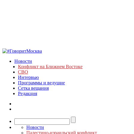
Новости
Конфликт на Ближнем Востоке
СВО
Интервью
Программы и ведущие
Сетка вещания
Редакция
Новости
Палестино-израильский конфликт