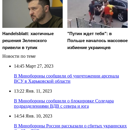
Handelsblatt: хаотичные
"Путин ждет тебя": в
решения Зеленского
Польше началось массовое
привели в тупик
избиение украинцев
Новости по теме
14:45
Март 27, 2023
В Минобороны сообщили об уничтожении арсенала
ВСУ в Харьковской области
13:22
Янв. 11, 2023
В Минобороны сообщили о блокировке Соледара
подразделениями ВДВ с севера и юга
14:54
Янв. 10, 2023
В Минобороны России рассказали о сбитых украинских