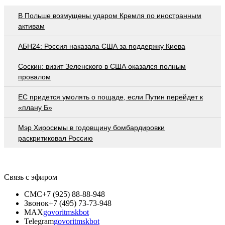
В Польше возмущены ударом Кремля по иностранным
активам
АБН24: Россия наказала США за поддержку Киева
Соскин: визит Зеленского в США оказался полным
провалом
EC придется умолять о пощаде, если Путин перейдет к
«плану Б»
Мэр Хиросимы в годовщину бомбардировки
раскритиковал Россию
Связь с эфиром
СМС
+7 (925) 88-88-948
Звонок
+7 (495) 73-73-948
MAX
govoritmskbot
Telegram
govoritmskbot