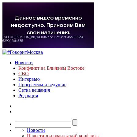
Новости
Конфликт на Ближнем Востоке
СВО
Интервью
Программы и ведущие
Сетка вещания
Редакция
Новости
Палестино-израильский конфликт