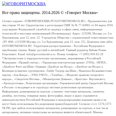
Все права защищены. 2014-2026 © «Говорит Москва»
Сетевое издание «ГОВОРИТМОСКВА.РУ/GOVORITMOSKVA.RU». Предназначено для
лиц старше 16 лет. Свидетельство о регистрации СМИ Эл № 77-64961 от 04 марта 2016
года выдано Федеральной службой по надзору в сфере связи, информационных
технологий и массовых коммуникаций (Роскомнадзор). Адрес: 123298, Москва, ул. 3-я
Хорошевская, дом 12, пом. 22. Учредитель Общество с ограниченной ответственностью
«РУ ФМ» (123298 Москва, ул. 3-я Хорошевская, дом 12, пом. 22). Доменное имя сайта
GOVORITMOSKVA.RU. Территория распространения – Российская Федерация и
зарубежные страны. Языки: русский и английский. Главный редактор Бабаян Роман
Георгиевич. Email: info@govoritmoskva.ru. Номер телефона: +7 (495) 950-62-26
*Экстремистские и террористические организации, запрещенные в Российской
Федерации: «Правый сектор», «Украинская повстанческая армия» (УПА), «ИГИЛ»,
«Джабхат Фатх аш-Шам» (бывшая «Джабхат ан-Нусра», «Джебхат ан-Нусра»),
Коалиция исламских группировок «Хайят Тахрир аш-Шам», Национал-Большевистская
партия, «Аль-Каида», «УНА-УНСО», «Талибан», «Меджлис крымско-татарского
народа», «Свидетели Иеговы», «Мизантропик Дивижн», «Братство» Корчинского,
«Артподготовка», Религиозная организация «Управленческий центр Свидетелей Иеговы
в России» и входящие в ее структуру местные религиозные организации.
Информация, размещенная на портале, а именно: текстовые материалы, элементы
дизайна, логотипы, товарные знаки, фотографии, видео и аудио охраняются
законодательством Российской Федерации и международными нормами права и не
могут быть использованы без разрешения правообладателей. Согласно ст.ст. 1274,1275
ГК РФ, при любом использовании материалов, размещенных на портале, в том числе
цитировании, активная гиперссылка на материал является обязательной. Мнение