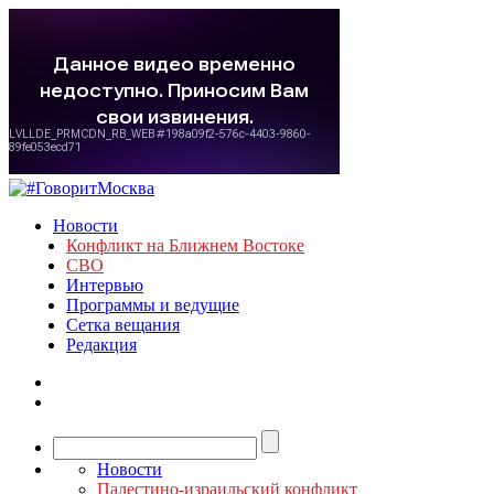
Новости
Конфликт на Ближнем Востоке
СВО
Интервью
Программы и ведущие
Сетка вещания
Редакция
Новости
Палестино-израильский конфликт