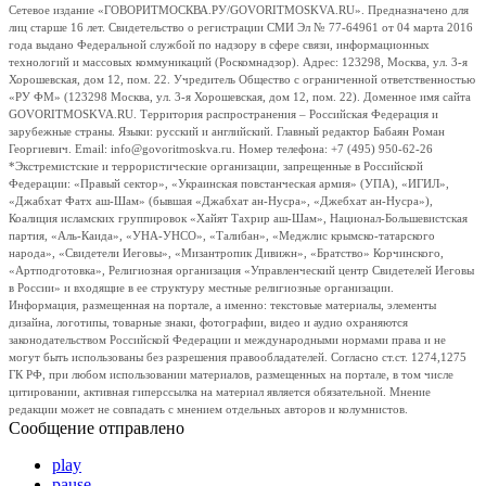
Сетевое издание «ГОВОРИТМОСКВА.РУ/GOVORITMOSKVA.RU». Предназначено для
лиц старше 16 лет. Свидетельство о регистрации СМИ Эл № 77-64961 от 04 марта 2016
года выдано Федеральной службой по надзору в сфере связи, информационных
технологий и массовых коммуникаций (Роскомнадзор). Адрес: 123298, Москва, ул. 3-я
Хорошевская, дом 12, пом. 22. Учредитель Общество с ограниченной ответственностью
«РУ ФМ» (123298 Москва, ул. 3-я Хорошевская, дом 12, пом. 22). Доменное имя сайта
GOVORITMOSKVA.RU. Территория распространения – Российская Федерация и
зарубежные страны. Языки: русский и английский. Главный редактор Бабаян Роман
Георгиевич. Email: info@govoritmoskva.ru. Номер телефона: +7 (495) 950-62-26
*Экстремистские и террористические организации, запрещенные в Российской
Федерации: «Правый сектор», «Украинская повстанческая армия» (УПА), «ИГИЛ»,
«Джабхат Фатх аш-Шам» (бывшая «Джабхат ан-Нусра», «Джебхат ан-Нусра»),
Коалиция исламских группировок «Хайят Тахрир аш-Шам», Национал-Большевистская
партия, «Аль-Каида», «УНА-УНСО», «Талибан», «Меджлис крымско-татарского
народа», «Свидетели Иеговы», «Мизантропик Дивижн», «Братство» Корчинского,
«Артподготовка», Религиозная организация «Управленческий центр Свидетелей Иеговы
в России» и входящие в ее структуру местные религиозные организации.
Информация, размещенная на портале, а именно: текстовые материалы, элементы
дизайна, логотипы, товарные знаки, фотографии, видео и аудио охраняются
законодательством Российской Федерации и международными нормами права и не
могут быть использованы без разрешения правообладателей. Согласно ст.ст. 1274,1275
ГК РФ, при любом использовании материалов, размещенных на портале, в том числе
цитировании, активная гиперссылка на материал является обязательной. Мнение
редакции может не совпадать с мнением отдельных авторов и колумнистов.
Сообщение отправлено
play
pause