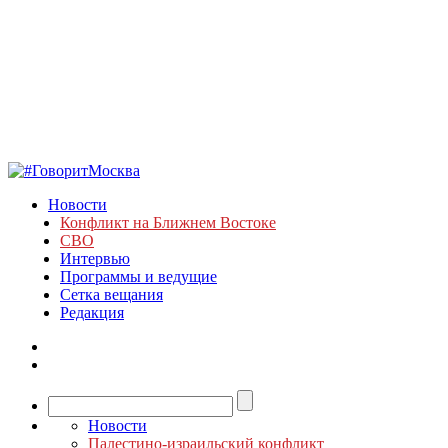
Новости
Конфликт на Ближнем Востоке
СВО
Интервью
Программы и ведущие
Сетка вещания
Редакция
Новости
Палестино-израильский конфликт