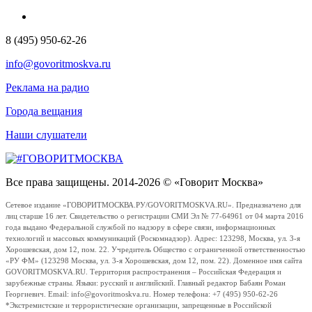
8 (495) 950-62-26
info@govoritmoskva.ru
Реклама на радио
Города вещания
Наши слушатели
Все права защищены. 2014-2026 © «Говорит Москва»
Сетевое издание «ГОВОРИТМОСКВА.РУ/GOVORITMOSKVA.RU». Предназначено для
лиц старше 16 лет. Свидетельство о регистрации СМИ Эл № 77-64961 от 04 марта 2016
года выдано Федеральной службой по надзору в сфере связи, информационных
технологий и массовых коммуникаций (Роскомнадзор). Адрес: 123298, Москва, ул. 3-я
Хорошевская, дом 12, пом. 22. Учредитель Общество с ограниченной ответственностью
«РУ ФМ» (123298 Москва, ул. 3-я Хорошевская, дом 12, пом. 22). Доменное имя сайта
GOVORITMOSKVA.RU. Территория распространения – Российская Федерация и
зарубежные страны. Языки: русский и английский. Главный редактор Бабаян Роман
Георгиевич. Email: info@govoritmoskva.ru. Номер телефона: +7 (495) 950-62-26
*Экстремистские и террористические организации, запрещенные в Российской