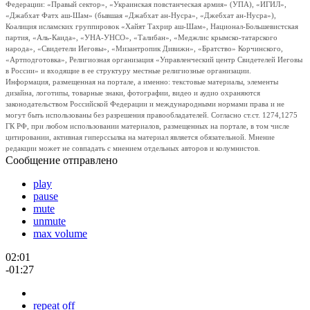
Федерации: «Правый сектор», «Украинская повстанческая армия» (УПА), «ИГИЛ»,
«Джабхат Фатх аш-Шам» (бывшая «Джабхат ан-Нусра», «Джебхат ан-Нусра»),
Коалиция исламских группировок «Хайят Тахрир аш-Шам», Национал-Большевистская
партия, «Аль-Каида», «УНА-УНСО», «Талибан», «Меджлис крымско-татарского
народа», «Свидетели Иеговы», «Мизантропик Дивижн», «Братство» Корчинского,
«Артподготовка», Религиозная организация «Управленческий центр Свидетелей Иеговы
в России» и входящие в ее структуру местные религиозные организации.
Информация, размещенная на портале, а именно: текстовые материалы, элементы
дизайна, логотипы, товарные знаки, фотографии, видео и аудио охраняются
законодательством Российской Федерации и международными нормами права и не
могут быть использованы без разрешения правообладателей. Согласно ст.ст. 1274,1275
ГК РФ, при любом использовании материалов, размещенных на портале, в том числе
цитировании, активная гиперссылка на материал является обязательной. Мнение
редакции может не совпадать с мнением отдельных авторов и колумнистов.
Сообщение отправлено
play
pause
mute
unmute
max volume
02:01
-01:27
repeat off