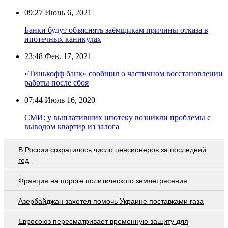
09:27
Июнь 6, 2021
Банки будут объяснять заёмщикам причины отказа в
ипотечных каникулах
23:48
Фев. 17, 2021
«Тинькофф банк» сообщил о частичном восстановлении
работы после сбоя
07:44
Июль 16, 2020
СМИ: у выплативших ипотеку возникли проблемы с
выводом квартир из залога
В России сократилось число пенсионеров за последний
год
Франция на пороге политического землетрясения
Азербайджан захотел помочь Украине поставками газа
Евросоюз пересматривает временную защиту для