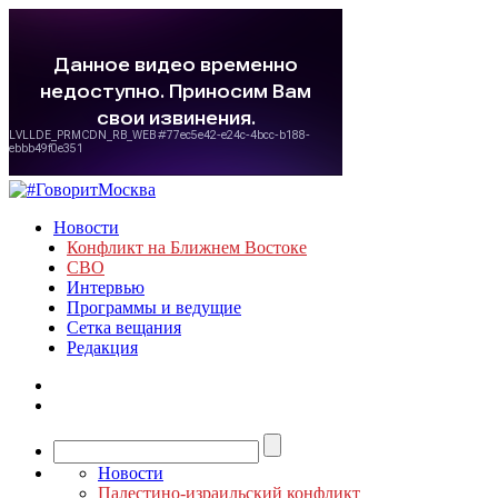
Новости
Конфликт на Ближнем Востоке
СВО
Интервью
Программы и ведущие
Сетка вещания
Редакция
Новости
Палестино-израильский конфликт