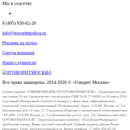
Мы в соцсетях
8 (495) 950-62-26
info@govoritmoskva.ru
Реклама на радио
Города вещания
Наши слушатели
Все права защищены. 2014-2026 © «Говорит Москва»
Сетевое издание «ГОВОРИТМОСКВА.РУ/GOVORITMOSKVA.RU». Предназначено для
лиц старше 16 лет. Свидетельство о регистрации СМИ Эл № 77-64961 от 04 марта 2016
года выдано Федеральной службой по надзору в сфере связи, информационных
технологий и массовых коммуникаций (Роскомнадзор). Адрес: 123298, Москва, ул. 3-я
Хорошевская, дом 12, пом. 22. Учредитель Общество с ограниченной ответственностью
«РУ ФМ» (123298 Москва, ул. 3-я Хорошевская, дом 12, пом. 22). Доменное имя сайта
GOVORITMOSKVA.RU. Территория распространения – Российская Федерация и
зарубежные страны. Языки: русский и английский. Главный редактор Бабаян Роман
Георгиевич. Email: info@govoritmoskva.ru. Номер телефона: +7 (495) 950-62-26