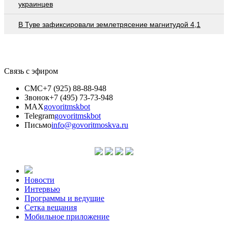
украинцев
В Туве зафиксировали землетрясение магнитудой 4,1
Связь с эфиром
СМС
+7 (925) 88-88-948
Звонок
+7 (495) 73-73-948
MAX
govoritmskbot
Telegram
govoritmskbot
Письмо
info@govoritmoskva.ru
Новости
Интервью
Программы и ведущие
Сетка вещания
Мобильное приложение