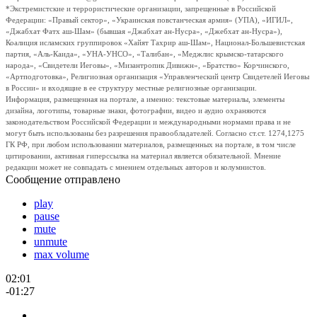
*Экстремистские и террористические организации, запрещенные в Российской
Федерации: «Правый сектор», «Украинская повстанческая армия» (УПА), «ИГИЛ»,
«Джабхат Фатх аш-Шам» (бывшая «Джабхат ан-Нусра», «Джебхат ан-Нусра»),
Коалиция исламских группировок «Хайят Тахрир аш-Шам», Национал-Большевистская
партия, «Аль-Каида», «УНА-УНСО», «Талибан», «Меджлис крымско-татарского
народа», «Свидетели Иеговы», «Мизантропик Дивижн», «Братство» Корчинского,
«Артподготовка», Религиозная организация «Управленческий центр Свидетелей Иеговы
в России» и входящие в ее структуру местные религиозные организации.
Информация, размещенная на портале, а именно: текстовые материалы, элементы
дизайна, логотипы, товарные знаки, фотографии, видео и аудио охраняются
законодательством Российской Федерации и международными нормами права и не
могут быть использованы без разрешения правообладателей. Согласно ст.ст. 1274,1275
ГК РФ, при любом использовании материалов, размещенных на портале, в том числе
цитировании, активная гиперссылка на материал является обязательной. Мнение
редакции может не совпадать с мнением отдельных авторов и колумнистов.
Сообщение отправлено
play
pause
mute
unmute
max volume
02:01
-01:27