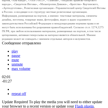
партия, «Аль-Каида», «УНА-УНСО», «Талибан», «Меджлис крымско-татарского
народа», «Свидетели Иеговы», «Мизантропик Дивижн», «Братство» Корчинского,
«Артподготовка», Религиозная организация «Управленческий центр Свидетелей Иеговы
в России» и входящие в ее структуру местные религиозные организации.
Информация, размещенная на портале, а именно: текстовые материалы, элементы
дизайна, логотипы, товарные знаки, фотографии, видео и аудио охраняются
законодательством Российской Федерации и международными нормами права и не
могут быть использованы без разрешения правообладателей. Согласно ст.ст. 1274,1275
ГК РФ, при любом использовании материалов, размещенных на портале, в том числе
цитировании, активная гиперссылка на материал является обязательной. Мнение
редакции может не совпадать с мнением отдельных авторов и колумнистов.
Сообщение отправлено
play
pause
mute
unmute
max volume
02:01
-01:27
repeat off
Update Required
To play the media you will need to either update
your browser to a recent version or update your
Flash plugin
.