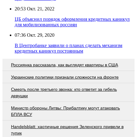
20:53
Окт. 21, 2022
ЦБ объяснил порядок оформления кредитных каникул
для мобилизованных россиян
07:36
Окт. 29, 2020
В Центробанке заявили о планах сделать механизм
кредитных каникул постоянным
Россиянка рассказала, как выглядят квартиры в США
Украинские политики признали сложности на фронте
Смерть после третьего звонка: кто ответит за гибель
девушки
Министр обороны Литвы: Прибалтику могут атаковать
БПЛА ВСУ
Handelsblatt: хаотичные решения Зеленского привели в
тупик