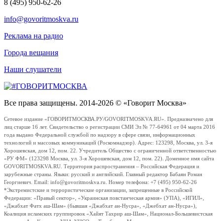
8 (495) 950-62-26
info@govoritmoskva.ru
Реклама на радио
Города вещания
Наши слушатели
Все права защищены. 2014-2026 © «Говорит Москва»
Сетевое издание «ГОВОРИТМОСКВА.РУ/GOVORITMOSKVA.RU». Предназначено для
лиц старше 16 лет. Свидетельство о регистрации СМИ Эл № 77-64961 от 04 марта 2016
года выдано Федеральной службой по надзору в сфере связи, информационных
технологий и массовых коммуникаций (Роскомнадзор). Адрес: 123298, Москва, ул. 3-я
Хорошевская, дом 12, пом. 22. Учредитель Общество с ограниченной ответственностью
«РУ ФМ» (123298 Москва, ул. 3-я Хорошевская, дом 12, пом. 22). Доменное имя сайта
GOVORITMOSKVA.RU. Территория распространения – Российская Федерация и
зарубежные страны. Языки: русский и английский. Главный редактор Бабаян Роман
Георгиевич. Email: info@govoritmoskva.ru. Номер телефона: +7 (495) 950-62-26
*Экстремистские и террористические организации, запрещенные в Российской
Федерации: «Правый сектор», «Украинская повстанческая армия» (УПА), «ИГИЛ»,
«Джабхат Фатх аш-Шам» (бывшая «Джабхат ан-Нусра», «Джебхат ан-Нусра»),
Коалиция исламских группировок «Хайят Тахрир аш-Шам», Национал-Большевистская