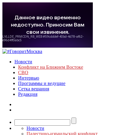
Новости
Конфликт на Ближнем Востоке
СВО
Интервью
Программы и ведущие
Сетка вещания
Редакция
Новости
Палестино-израильский конфликт