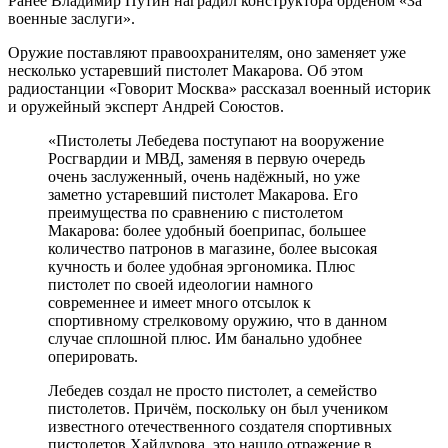
Ранее Владимир Путин наградил конструктора орденом «За
военные заслуги».
Оружие поставляют правоохранителям, оно заменяет уже
несколько устаревший пистолет Макарова. Об этом
радиостанции «Говорит Москва» рассказал военный историк
и оружейный эксперт Андрей Союстов.
«Пистолеты Лебедева поступают на вооружение
Росгвардии и МВД, заменяя в первую очередь
очень заслуженный, очень надёжный, но уже
заметно устаревший пистолет Макарова. Его
преимущества по сравнению с пистолетом
Макарова: более удобный боеприпас, большее
количество патронов в магазине, более высокая
кучность и более удобная эргономика. Плюс
пистолет по своей идеологии намного
современнее и имеет много отсылок к
спортивному стрелковому оружию, что в данном
случае сплошной плюс. Им банально удобнее
оперировать.
Лебедев создал не просто пистолет, а семейство
пистолетов. Причём, поскольку он был учеником
известного отечественного создателя спортивных
пистолетов Хайдурова, это нашло отражение в