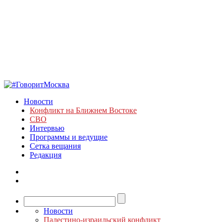
Новости
Конфликт на Ближнем Востоке
СВО
Интервью
Программы и ведущие
Сетка вещания
Редакция
Новости
Палестино-израильский конфликт