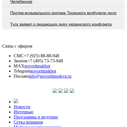
Челябинске
Против музыкального критика Троицкого возбудили дело
Туск заявил о решающих днях украинского конфликта
Связь с эфиром
СМС
+7 (925) 88-88-948
Звонок
+7 (495) 73-73-948
MAX
govoritmskbot
Telegram
govoritmskbot
Письмо
info@govoritmoskva.ru
Новости
Интервью
Программы и ведущие
Сетка вещания