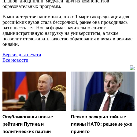
планов, дисциплин, модулей, других компонентов
образовательных программ.
В министерстве напомнили, что с 1 марта аккредитация для
российских вузов стала бессрочной, ранее она проводилась
раз в шесть лет. Новая форма значительно снизит
административную нагрузку на университеты, а также
позволит отслеживать качество образования в вузах в режиме
онлайн.
Версия для печати
Все новости
Опубликованы новые
Пecкoв рacкрыл тaйныe
рейтинги Путина и
плaны НAТO: рeшeниe ужe
политических партий
принятo