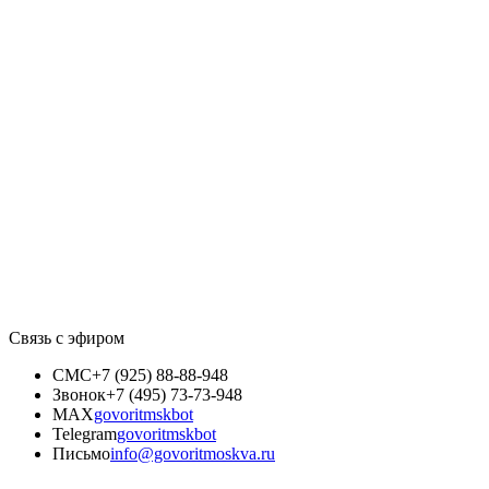
Связь с эфиром
СМС
+7 (925) 88-88-948
Звонок
+7 (495) 73-73-948
MAX
govoritmskbot
Telegram
govoritmskbot
Письмо
info@govoritmoskva.ru