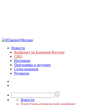
Новости
Конфликт на Ближнем Востоке
СВО
Интервью
Программы и ведущие
Сетка вещания
Редакция
Новости
Палестино-израильский конфликт