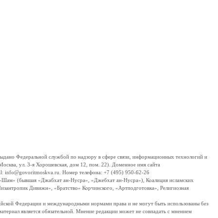
дано Федеральной службой по надзору в сфере связи, информационных технологий и
сква, ул. 3-я Хорошевская, дом 12, пом. 22). Доменное имя сайта
 info@govoritmoskva.ru. Номер телефона: +7 (495) 950-62-26
ш-Шам» (бывшая «Джабхат ан-Нусра», «Джебхат ан-Нусра»), Коалиция исламских
изантропик Дивижн», «Братство» Корчинского, «Артподготовка», Религиозная
ссийской Федерации и международными нормами права и не могут быть использованы без
материал является обязательной. Мнение редакции может не совпадать с мнением