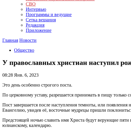
СВО
Интервью
Программы и ведущие
Сетка вещания
Редакция
Приложение
Главная
Новости
Общество
У православных христиан наступил ро
08:28
Янв. 6, 2023
Это день особенно строгого поста.
По церковному уставу, разрешается принимать в пищу только 
Пост завершается после наступления темноты, или появления 
Евангелию, увидев её, восточные мудрецы пришли поклониться
Предстоящей ночью славить имя Христа будут верующие пяти п
юлианскому, календарю.