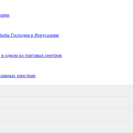
Сирии
роба Господня в Иерусалиме
 в одном из торговых центров
ославных христиан