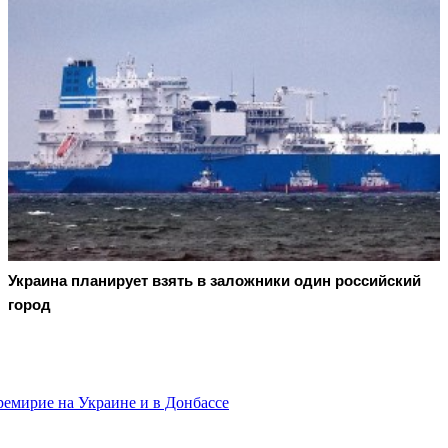
Украина планирует взять в заложники один российский
город
ремирие на Украине и в Донбассе