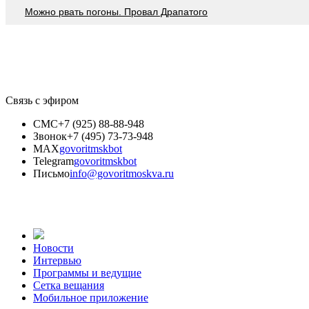
Можно рвать погоны. Провал Драпатого
Связь с эфиром
СМС
+7 (925) 88-88-948
Звонок
+7 (495) 73-73-948
MAX
govoritmskbot
Telegram
govoritmskbot
Письмо
info@govoritmoskva.ru
Новости
Интервью
Программы и ведущие
Сетка вещания
Мобильное приложение