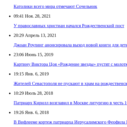
Католики всего мира отмечают Сочельник
09:41
Ноя. 28, 2021
У православных христиан начался Рождественский пост
20:29
Апрель 13, 2021
Джоан Роулинг анонсировала выход новой книги для дет
23:06
Июнь 15, 2019
Картину Виктора Цоя «Рождение звезды» пустят с молот
19:15
Янв. 6, 2019
Жителей Севастополя не пускают в храм на рождественс
10:29
Июль 28, 2018
Патриарх Кирилл возглавил в Москве литургию в честь 
19:26
Янв. 6, 2018
В Вифлееме кортеж патриарха Иерусалимского Феофила I