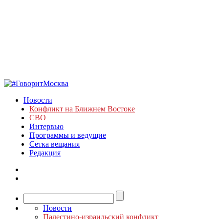
Новости
Конфликт на Ближнем Востоке
СВО
Интервью
Программы и ведущие
Сетка вещания
Редакция
Новости
Палестино-израильский конфликт