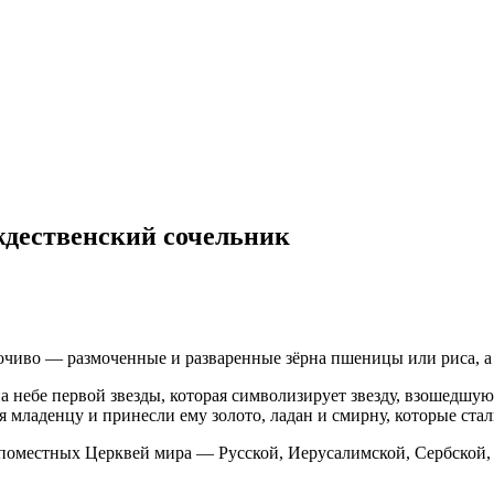
ждественский сочельник
сочиво — размоченные и разваренные зёрна пшеницы или риса, а 
на небе первой звезды, которая символизирует звезду, взошедш
 младенцу и принесли ему золото, ладан и смирну, которые ст
оместных Церквей мира — Русской, Иерусалимской, Сербской, Г