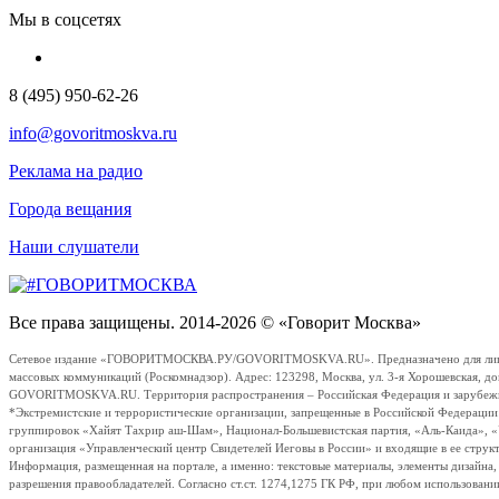
Мы в соцсетях
8 (495) 950-62-26
info@govoritmoskva.ru
Реклама на радио
Города вещания
Наши слушатели
Все права защищены. 2014-2026 © «Говорит Москва»
Сетевое издание «ГОВОРИТМОСКВА.РУ/GOVORITMOSKVA.RU». Предназначено для лиц стар
массовых коммуникаций (Роскомнадзор). Адрес: 123298, Москва, ул. 3-я Хорошевская, д
GOVORITMOSKVA.RU. Территория распространения – Российская Федерация и зарубежные с
*Экстремистские и террористические организации, запрещенные в Российской Федераци
группировок «Хайят Тахрир аш-Шам», Национал-Большевистская партия, «Аль-Каида», 
организация «Управленческий центр Свидетелей Иеговы в России» и входящие в ее струк
Информация, размещенная на портале, а именно: текстовые материалы, элементы дизайна
разрешения правообладателей. Согласно ст.ст. 1274,1275 ГК РФ, при любом использовани