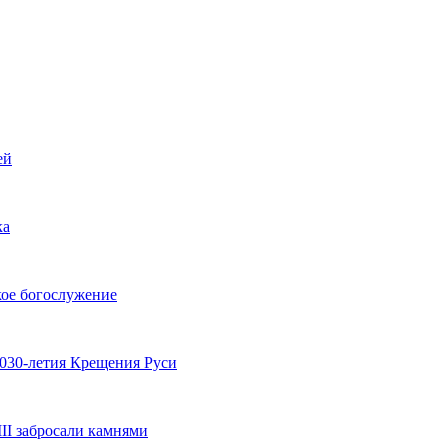
ей
ка
кое богослужение
1030-летия Крещения Руси
II забросали камнями