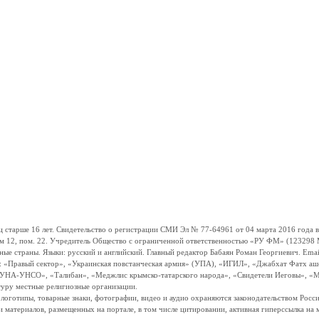
ше 16 лет. Свидетельство о регистрации СМИ Эл № 77-64961 от 04 марта 2016 года вы
ом 12, пом. 22. Учредитель Общество с ограниченной ответственностью «РУ ФМ» (123298 Мо
траны. Языки: русский и английский. Главный редактор Бабаян Роман Георгиевич. Email:
и: «Правый сектор», «Украинская повстанческая армия» (УПА), «ИГИЛ», «Джабхат Фатх а
«УНА-УНСО», «Талибан», «Меджлис крымско-татарского народа», «Свидетели Иеговы», «М
туру местные религиозные организации.
, логотипы, товарные знаки, фотографии, видео и аудио охраняются законодательством Ро
и материалов, размещенных на портале, в том числе цитировании, активная гиперссылка на 