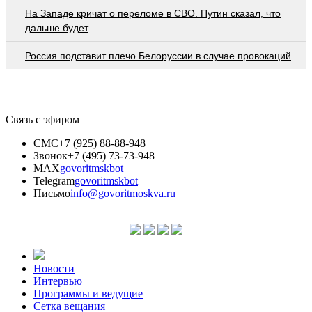
На Западе кричат о переломе в СВО. Путин сказал, что
дальше будет
Россия подставит плечо Белоруссии в случае провокаций
Связь с эфиром
СМС
+7 (925) 88-88-948
Звонок
+7 (495) 73-73-948
MAX
govoritmskbot
Telegram
govoritmskbot
Письмо
info@govoritmoskva.ru
Новости
Интервью
Программы и ведущие
Сетка вещания