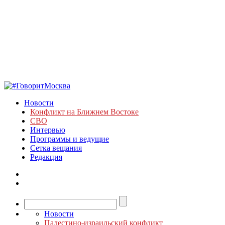
Новости
Конфликт на Ближнем Востоке
СВО
Интервью
Программы и ведущие
Сетка вещания
Редакция
Новости
Палестино-израильский конфликт