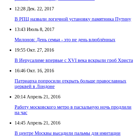
12:28
Дек. 22, 2017
В РПЦ назвали логичной установку памятника Путину
13:43
Июль 8, 2017
Милонов: День семьи - это не день влюблённых
19:55
Окт. 27, 2016
В Иерусалиме впервые с XVI века вскрыли гроб Христа
16:46
Окт. 16, 2016
Патриарха попросили открыть больше православных
церквей в Лондоне
20:14
Апрель 21, 2016
Работу московского метро в пасхальную ночь продлили
на час
14:45
Апрель 21, 2016
В центре Москвы высадили пальмы для имитации