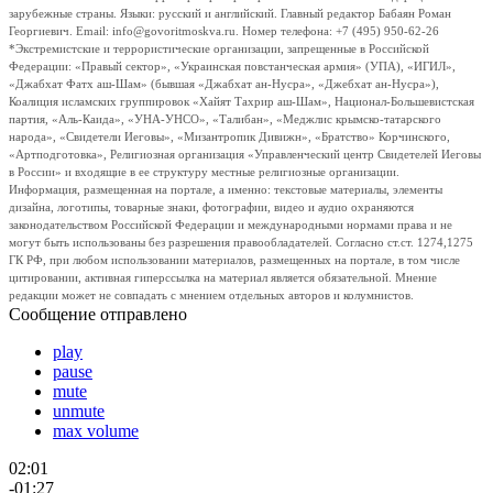
зарубежные страны. Языки: русский и английский. Главный редактор Бабаян Роман
Георгиевич. Email: info@govoritmoskva.ru. Номер телефона: +7 (495) 950-62-26
*Экстремистские и террористические организации, запрещенные в Российской
Федерации: «Правый сектор», «Украинская повстанческая армия» (УПА), «ИГИЛ»,
«Джабхат Фатх аш-Шам» (бывшая «Джабхат ан-Нусра», «Джебхат ан-Нусра»),
Коалиция исламских группировок «Хайят Тахрир аш-Шам», Национал-Большевистская
партия, «Аль-Каида», «УНА-УНСО», «Талибан», «Меджлис крымско-татарского
народа», «Свидетели Иеговы», «Мизантропик Дивижн», «Братство» Корчинского,
«Артподготовка», Религиозная организация «Управленческий центр Свидетелей Иеговы
в России» и входящие в ее структуру местные религиозные организации.
Информация, размещенная на портале, а именно: текстовые материалы, элементы
дизайна, логотипы, товарные знаки, фотографии, видео и аудио охраняются
законодательством Российской Федерации и международными нормами права и не
могут быть использованы без разрешения правообладателей. Согласно ст.ст. 1274,1275
ГК РФ, при любом использовании материалов, размещенных на портале, в том числе
цитировании, активная гиперссылка на материал является обязательной. Мнение
редакции может не совпадать с мнением отдельных авторов и колумнистов.
Сообщение отправлено
play
pause
mute
unmute
max volume
02:01
-01:27