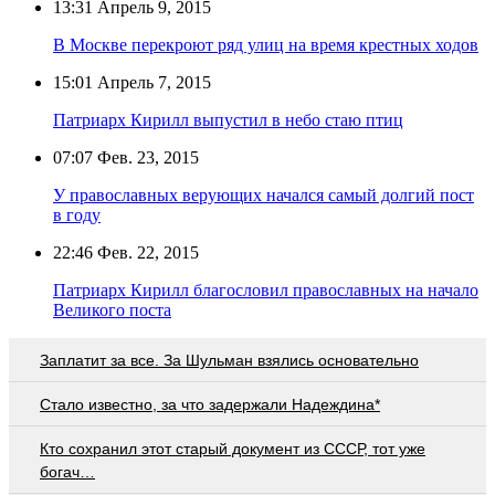
13:31
Апрель 9, 2015
В Москве перекроют ряд улиц на время крестных ходов
15:01
Апрель 7, 2015
Патриарх Кирилл выпустил в небо стаю птиц
07:07
Фев. 23, 2015
У православных верующих начался самый долгий пост
в году
22:46
Фев. 22, 2015
Патриарх Кирилл благословил православных на начало
Великого поста
Заплатит за все. За Шульман взялись основательно
Стало известно, за что задержали Надеждина*
Кто сохранил этот старый документ из СССР, тот уже
богач…