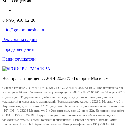
Мы в соцсетях
8 (495) 950-62-26
info@govoritmoskva.ru
Реклама на радио
Города вещания
Наши слушатели
Все права защищены. 2014-2026 © «Говорит Москва»
Сетевое издание «ГОВОРИТМОСКВА.РУ/GOVORITMOSKVA.RU». Предназначено для
лиц старше 16 лет. Свидетельство о регистрации СМИ Эл № 77-64961 от 04 марта 2016
года выдано Федеральной службой по надзору в сфере связи, информационных
технологий и массовых коммуникаций (Роскомнадзор). Адрес: 123298, Москва, ул. 3-я
Хорошевская, дом 12, пом. 22. Учредитель Общество с ограниченной ответственностью
«РУ ФМ» (123298 Москва, ул. 3-я Хорошевская, дом 12, пом. 22). Доменное имя сайта
GOVORITMOSKVA.RU. Территория распространения – Российская Федерация и
зарубежные страны. Языки: русский и английский. Главный редактор Бабаян Роман
Георгиевич. Email: info@govoritmoskva.ru. Номер телефона: +7 (495) 950-62-26