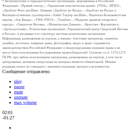
*Экстремистские и террористические организации, запрещенные в Российской
Федерации: «Правый сектор», «Украинская повстанческая армия» (УПА), «ИГИЛ»,
«Джабхат Фатх аш-Шам» (бывшая «Джабхат ан-Нусра», «Джебхат ан-Нусра»),
Коалиция исламских группировок «Хайят Тахрир аш-Шам», Национал-Большевистская
партия, «Аль-Каида», «УНА-УНСО», «Талибан», «Меджлис крымско-татарского
народа», «Свидетели Иеговы», «Мизантропик Дивижн», «Братство» Корчинского,
«Артподготовка», Религиозная организация «Управленческий центр Свидетелей Иеговы
в России» и входящие в ее структуру местные религиозные организации.
Информация, размещенная на портале, а именно: текстовые материалы, элементы
дизайна, логотипы, товарные знаки, фотографии, видео и аудио охраняются
законодательством Российской Федерации и международными нормами права и не
могут быть использованы без разрешения правообладателей. Согласно ст.ст. 1274,1275
ГК РФ, при любом использовании материалов, размещенных на портале, в том числе
цитировании, активная гиперссылка на материал является обязательной. Мнение
редакции может не совпадать с мнением отдельных авторов и колумнистов.
Сообщение отправлено
play
pause
mute
unmute
max volume
02:01
-01:27