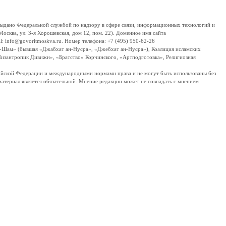
дано Федеральной службой по надзору в сфере связи, информационных технологий и
сква, ул. 3-я Хорошевская, дом 12, пом. 22). Доменное имя сайта
 info@govoritmoskva.ru. Номер телефона: +7 (495) 950-62-26
ш-Шам» (бывшая «Джабхат ан-Нусра», «Джебхат ан-Нусра»), Коалиция исламских
изантропик Дивижн», «Братство» Корчинского, «Артподготовка», Религиозная
ссийской Федерации и международными нормами права и не могут быть использованы без
материал является обязательной. Мнение редакции может не совпадать с мнением