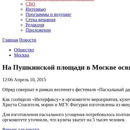
СВО
Интервью
Программы и ведущие
Сетка вещания
Редакция
Приложение
Главная
Новости
Общество
Москва
На Пушкинской площади в Москве освя
12:06
Апрель 10, 2015
Обряд совершат в рамках весеннего фестиваля «Пасхальный дар
Как сообщили «Интерфаксу» в оргкомитете мероприятия, кулич
Христа Спасителя, мэрии и МГУ. Фигурки изготовлены из минд
Для изготовления пасхального угощения потребовалось полтонн
оргкомитете уточнили, что кулича хватит на 5 тысяч человек.
Версия для печати