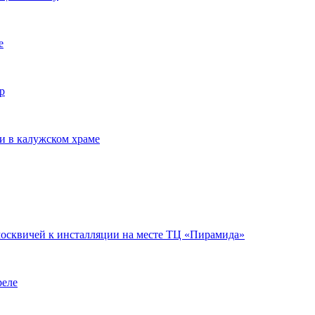
е
р
и в калужском храме
москвичей к инсталляции на месте ТЦ «Пирамида»
реле