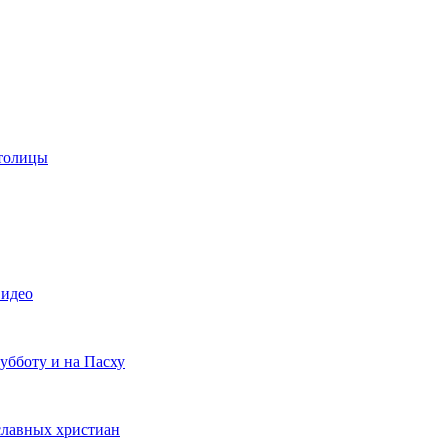
столицы
видео
убботу и на Пасху
ославных христиан