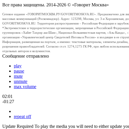
Все права защищены. 2014-2026 © «Говорит Москва»
Сетевое издание «ГОВОРИТМОСКВА.РУ/GOVORITMOSKVA.RU». Предназначено для лиц стар
массовых коммуникаций (Роскомнадзор). Адрес: 123298, Москва, ул. 3-я Хорошевская, д
GOVORITMOSKVA.RU. Территория распространения – Российская Федерация и зарубежные с
*Экстремистские и террористические организации, запрещенные в Российской Федераци
группировок «Хайят Тахрир аш-Шам», Национал-Большевистская партия, «Аль-Каида», 
организация «Управленческий центр Свидетелей Иеговы в России» и входящие в ее струк
Информация, размещенная на портале, а именно: текстовые материалы, элементы дизайна
разрешения правообладателей. Согласно ст.ст. 1274,1275 ГК РФ, при любом использовани
отдельных авторов и колумнистов.
Сообщение отправлено
play
pause
mute
unmute
max volume
02:01
-01:27
repeat off
Update Required
To play the media you will need to either update yo