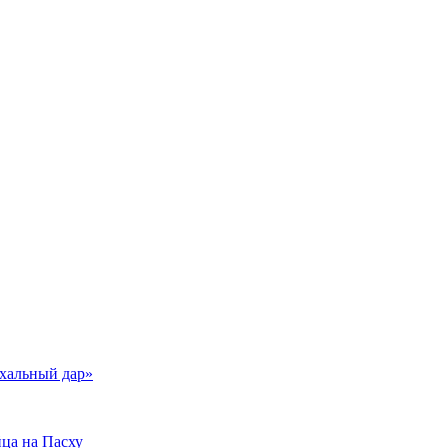
схальный дар»
йца на Пасху