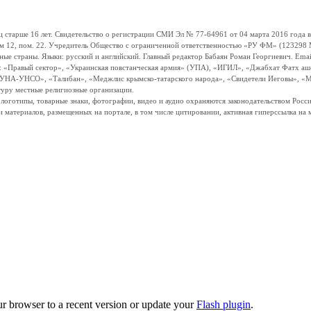
ше 16 лет. Свидетельство о регистрации СМИ Эл № 77-64961 от 04 марта 2016 года вы
ом 12, пом. 22. Учредитель Общество с ограниченной ответственностью «РУ ФМ» (123298 Мо
траны. Языки: русский и английский. Главный редактор Бабаян Роман Георгиевич. Email:
и: «Правый сектор», «Украинская повстанческая армия» (УПА), «ИГИЛ», «Джабхат Фатх а
«УНА-УНСО», «Талибан», «Меджлис крымско-татарского народа», «Свидетели Иеговы», «М
туру местные религиозные организации.
, логотипы, товарные знаки, фотографии, видео и аудио охраняются законодательством Ро
и материалов, размещенных на портале, в том числе цитировании, активная гиперссылка на 
ur browser to a recent version or update your
Flash plugin
.