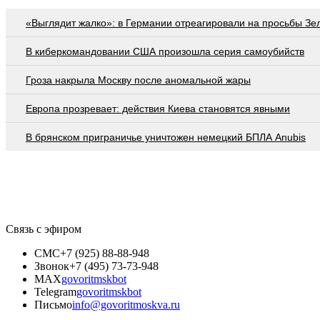
«Выглядит жалко»: в Германии отреагировали на просьбы Зе
В киберкомандовании США произошла серия самоубийств
Гроза накрыла Москву после аномальной жары
Европа прозревает: действия Киева становятся явными
В брянском приграничье уничтожен немецкий БПЛА Anubis
Связь с эфиром
СМС
+7 (925) 88-88-948
Звонок
+7 (495) 73-73-948
MAX
govoritmskbot
Telegram
govoritmskbot
Письмо
info@govoritmoskva.ru