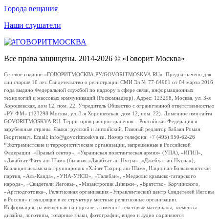
Города вещания
Наши слушатели
Все права защищены. 2014-2026 © «Говорит Москва»
Сетевое издание «ГОВОРИТМОСКВА.РУ/GOVORITMOSKVA.RU». Предназначено для
лиц старше 16 лет. Свидетельство о регистрации СМИ Эл № 77-64961 от 04 марта 2016
года выдано Федеральной службой по надзору в сфере связи, информационных
технологий и массовых коммуникаций (Роскомнадзор). Адрес: 123298, Москва, ул. 3-я
Хорошевская, дом 12, пом. 22. Учредитель Общество с ограниченной ответственностью
«РУ ФМ» (123298 Москва, ул. 3-я Хорошевская, дом 12, пом. 22). Доменное имя сайта
GOVORITMOSKVA.RU. Территория распространения – Российская Федерация и
зарубежные страны. Языки: русский и английский. Главный редактор Бабаян Роман
Георгиевич. Email: info@govoritmoskva.ru. Номер телефона: +7 (495) 950-62-26
*Экстремистские и террористические организации, запрещенные в Российской
Федерации: «Правый сектор», «Украинская повстанческая армия» (УПА), «ИГИЛ»,
«Джабхат Фатх аш-Шам» (бывшая «Джабхат ан-Нусра», «Джебхат ан-Нусра»),
Коалиция исламских группировок «Хайят Тахрир аш-Шам», Национал-Большевистская
партия, «Аль-Каида», «УНА-УНСО», «Талибан», «Меджлис крымско-татарского
народа», «Свидетели Иеговы», «Мизантропик Дивижн», «Братство» Корчинского,
«Артподготовка», Религиозная организация «Управленческий центр Свидетелей Иеговы
в России» и входящие в ее структуру местные религиозные организации.
Информация, размещенная на портале, а именно: текстовые материалы, элементы
дизайна, логотипы, товарные знаки, фотографии, видео и аудио охраняются