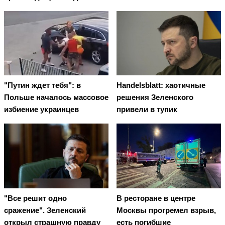
"Путин ждет тебя": в
Handelsblatt: хаотичные
Польше началось массовое
решения Зеленского
избиение украинцев
привели в тупик
"Все решит одно
В ресторане в центре
сражение". Зеленский
Москвы прогремел взрыв,
открыл страшную правду
есть погибшие