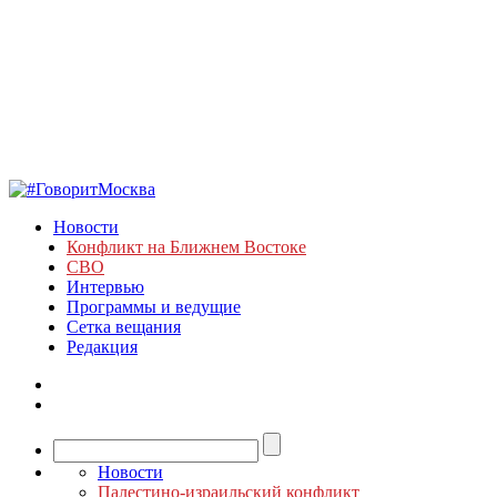
Новости
Конфликт на Ближнем Востоке
СВО
Интервью
Программы и ведущие
Сетка вещания
Редакция
Новости
Палестино-израильский конфликт