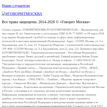
Наши слушатели
Все права защищены. 2014-2026 © «Говорит Москва»
Сетевое издание «ГОВОРИТМОСКВА.РУ/GOVORITMOSKVA.RU». Предназначено для
лиц старше 16 лет. Свидетельство о регистрации СМИ Эл № 77-64961 от 04 марта 2016
года выдано Федеральной службой по надзору в сфере связи, информационных
технологий и массовых коммуникаций (Роскомнадзор). Адрес: 123298, Москва, ул. 3-я
Хорошевская, дом 12, пом. 22. Учредитель Общество с ограниченной ответственностью
«РУ ФМ» (123298 Москва, ул. 3-я Хорошевская, дом 12, пом. 22). Доменное имя сайта
GOVORITMOSKVA.RU. Территория распространения – Российская Федерация и
зарубежные страны. Языки: русский и английский. Главный редактор Бабаян Роман
Георгиевич. Email: info@govoritmoskva.ru. Номер телефона: +7 (495) 950-62-26
*Экстремистские и террористические организации, запрещенные в Российской
Федерации: «Правый сектор», «Украинская повстанческая армия» (УПА), «ИГИЛ»,
«Джабхат Фатх аш-Шам» (бывшая «Джабхат ан-Нусра», «Джебхат ан-Нусра»),
Коалиция исламских группировок «Хайят Тахрир аш-Шам», Национал-Большевистская
партия, «Аль-Каида», «УНА-УНСО», «Талибан», «Меджлис крымско-татарского
народа», «Свидетели Иеговы», «Мизантропик Дивижн», «Братство» Корчинского,
«Артподготовка», Религиозная организация «Управленческий центр Свидетелей Иеговы
в России» и входящие в ее структуру местные религиозные организации.
Информация, размещенная на портале, а именно: текстовые материалы, элементы
дизайна, логотипы, товарные знаки, фотографии, видео и аудио охраняются
законодательством Российской Федерации и международными нормами права и не
могут быть использованы без разрешения правообладателей. Согласно ст.ст. 1274,1275