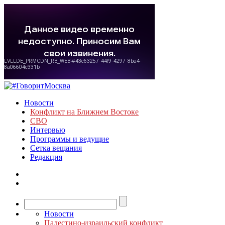
Новости
Конфликт на Ближнем Востоке
СВО
Интервью
Программы и ведущие
Сетка вещания
Редакция
Новости
Палестино-израильский конфликт