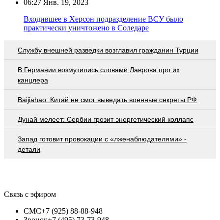
06:27
Янв. 19, 2023
Входившее в Херсон подразделение ВСУ было
практически уничтожено в Соледаре
Службу внешней разведки возглавил гражданин Турции
В Германии возмутились словами Лаврова про их
канцлера
Baijiahao: Китай не смог выведать военные секреты РФ
Дунай мелеет: Сербии грозит энергетический коллапс
Запад готовит провокации с «лженаблюдателями» -
детали
Связь с эфиром
СМС
+7 (925) 88-88-948
Звонок
+7 (495) 73-73-948