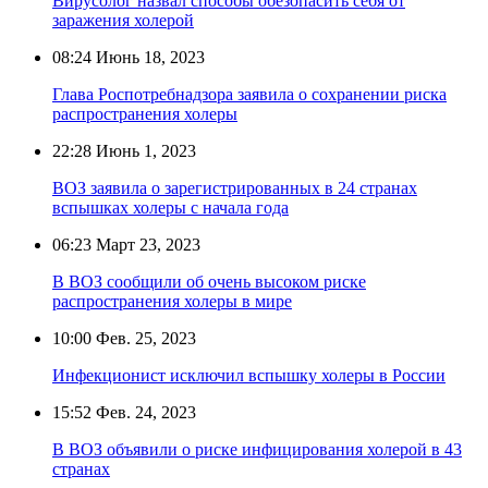
Вирусолог назвал способы обезопасить себя от
заражения холерой
08:24
Июнь 18, 2023
Глава Роспотребнадзора заявила о сохранении риска
распространения холеры
22:28
Июнь 1, 2023
ВОЗ заявила о зарегистрированных в 24 странах
вспышках холеры с начала года
06:23
Март 23, 2023
В ВОЗ сообщили об очень высоком риске
распространения холеры в мире
10:00
Фев. 25, 2023
Инфекционист исключил вспышку холеры в России
15:52
Фев. 24, 2023
В ВОЗ объявили о риске инфицирования холерой в 43
странах