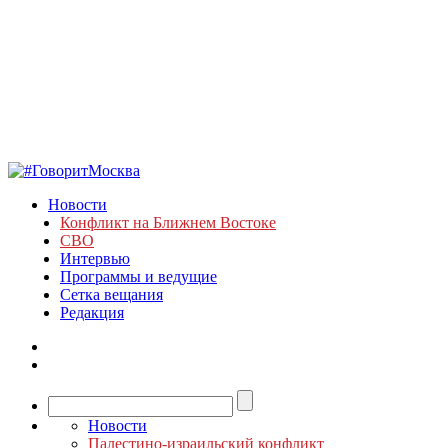
Новости
Конфликт на Ближнем Востоке
СВО
Интервью
Программы и ведущие
Сетка вещания
Редакция
Новости
Палестино-израильский конфликт