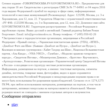
Сетевое издание «ГОВОРИТМОСКВА.РУ/GOVORITMOSKVA.RU». Предназначено для
лиц старше 16 лет. Свидетельство о регистрации СМИ Эл № 77-64961 от 04 марта 2016
года выдано Федеральной службой по надзору в сфере связи, информационных
технологий и массовых коммуникаций (Роскомнадзор). Адрес: 123298, Москва, ул. 3-я
Хорошевская, дом 12, пом. 22. Учредитель Общество с ограниченной ответственностью
«РУ ФМ» (123298 Москва, ул. 3-я Хорошевская, дом 12, пом. 22). Доменное имя сайта
GOVORITMOSKVA.RU. Территория распространения – Российская Федерация и
зарубежные страны. Языки: русский и английский. Главный редактор Бабаян Роман
Георгиевич. Email: info@govoritmoskva.ru. Номер телефона: +7 (495) 950-62-26
*Экстремистские и террористические организации, запрещенные в Российской
Федерации: «Правый сектор», «Украинская повстанческая армия» (УПА), «ИГИЛ»,
«Джабхат Фатх аш-Шам» (бывшая «Джабхат ан-Нусра», «Джебхат ан-Нусра»),
Коалиция исламских группировок «Хайят Тахрир аш-Шам», Национал-Большевистская
партия, «Аль-Каида», «УНА-УНСО», «Талибан», «Меджлис крымско-татарского
народа», «Свидетели Иеговы», «Мизантропик Дивижн», «Братство» Корчинского,
«Артподготовка», Религиозная организация «Управленческий центр Свидетелей Иеговы
в России» и входящие в ее структуру местные религиозные организации.
Информация, размещенная на портале, а именно: текстовые материалы, элементы
дизайна, логотипы, товарные знаки, фотографии, видео и аудио охраняются
законодательством Российской Федерации и международными нормами права и не
могут быть использованы без разрешения правообладателей. Согласно ст.ст. 1274,1275
ГК РФ, при любом использовании материалов, размещенных на портале, в том числе
цитировании, активная гиперссылка на материал является обязательной. Мнение
редакции может не совпадать с мнением отдельных авторов и колумнистов.
Сообщение отправлено
play