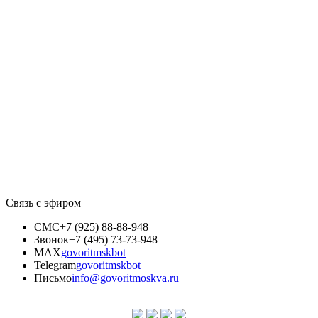
Связь с эфиром
СМС
+7 (925) 88-88-948
Звонок
+7 (495) 73-73-948
MAX
govoritmskbot
Telegram
govoritmskbot
Письмо
info@govoritmoskva.ru