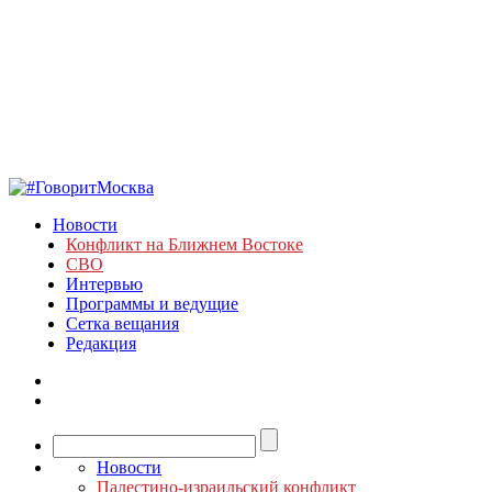
Новости
Конфликт на Ближнем Востоке
СВО
Интервью
Программы и ведущие
Сетка вещания
Редакция
Новости
Палестино-израильский конфликт