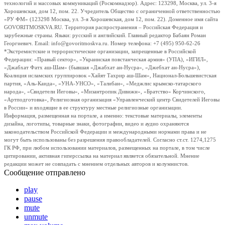
технологий и массовых коммуникаций (Роскомнадзор). Адрес: 123298, Москва, ул. 3-я
Хорошевская, дом 12, пом. 22. Учредитель Общество с ограниченной ответственностью
«РУ ФМ» (123298 Москва, ул. 3-я Хорошевская, дом 12, пом. 22). Доменное имя сайта
GOVORITMOSKVA.RU. Территория распространения – Российская Федерация и
зарубежные страны. Языки: русский и английский. Главный редактор Бабаян Роман
Георгиевич. Email: info@govoritmoskva.ru. Номер телефона: +7 (495) 950-62-26
*Экстремистские и террористические организации, запрещенные в Российской
Федерации: «Правый сектор», «Украинская повстанческая армия» (УПА), «ИГИЛ»,
«Джабхат Фатх аш-Шам» (бывшая «Джабхат ан-Нусра», «Джебхат ан-Нусра»),
Коалиция исламских группировок «Хайят Тахрир аш-Шам», Национал-Большевистская
партия, «Аль-Каида», «УНА-УНСО», «Талибан», «Меджлис крымско-татарского
народа», «Свидетели Иеговы», «Мизантропик Дивижн», «Братство» Корчинского,
«Артподготовка», Религиозная организация «Управленческий центр Свидетелей Иеговы
в России» и входящие в ее структуру местные религиозные организации.
Информация, размещенная на портале, а именно: текстовые материалы, элементы
дизайна, логотипы, товарные знаки, фотографии, видео и аудио охраняются
законодательством Российской Федерации и международными нормами права и не
могут быть использованы без разрешения правообладателей. Согласно ст.ст. 1274,1275
ГК РФ, при любом использовании материалов, размещенных на портале, в том числе
цитировании, активная гиперссылка на материал является обязательной. Мнение
редакции может не совпадать с мнением отдельных авторов и колумнистов.
Сообщение отправлено
play
pause
mute
unmute