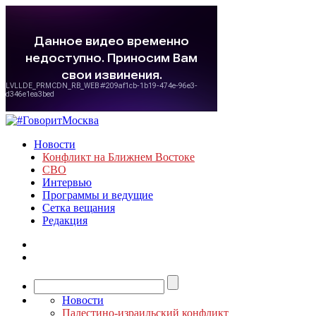
Новости
Конфликт на Ближнем Востоке
СВО
Интервью
Программы и ведущие
Сетка вещания
Редакция
Новости
Палестино-израильский конфликт