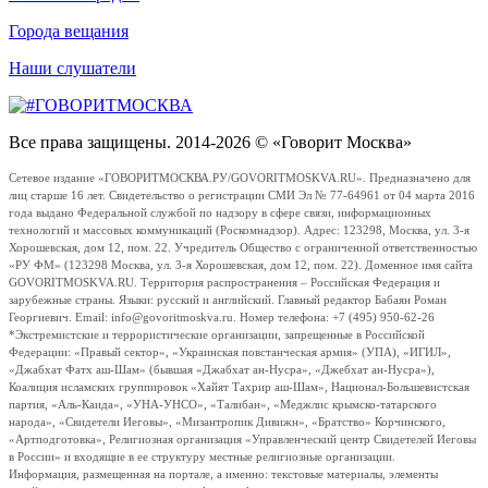
Города вещания
Наши слушатели
Все права защищены. 2014-2026 © «Говорит Москва»
Сетевое издание «ГОВОРИТМОСКВА.РУ/GOVORITMOSKVA.RU». Предназначено для
лиц старше 16 лет. Свидетельство о регистрации СМИ Эл № 77-64961 от 04 марта 2016
года выдано Федеральной службой по надзору в сфере связи, информационных
технологий и массовых коммуникаций (Роскомнадзор). Адрес: 123298, Москва, ул. 3-я
Хорошевская, дом 12, пом. 22. Учредитель Общество с ограниченной ответственностью
«РУ ФМ» (123298 Москва, ул. 3-я Хорошевская, дом 12, пом. 22). Доменное имя сайта
GOVORITMOSKVA.RU. Территория распространения – Российская Федерация и
зарубежные страны. Языки: русский и английский. Главный редактор Бабаян Роман
Георгиевич. Email: info@govoritmoskva.ru. Номер телефона: +7 (495) 950-62-26
*Экстремистские и террористические организации, запрещенные в Российской
Федерации: «Правый сектор», «Украинская повстанческая армия» (УПА), «ИГИЛ»,
«Джабхат Фатх аш-Шам» (бывшая «Джабхат ан-Нусра», «Джебхат ан-Нусра»),
Коалиция исламских группировок «Хайят Тахрир аш-Шам», Национал-Большевистская
партия, «Аль-Каида», «УНА-УНСО», «Талибан», «Меджлис крымско-татарского
народа», «Свидетели Иеговы», «Мизантропик Дивижн», «Братство» Корчинского,
«Артподготовка», Религиозная организация «Управленческий центр Свидетелей Иеговы
в России» и входящие в ее структуру местные религиозные организации.
Информация, размещенная на портале, а именно: текстовые материалы, элементы