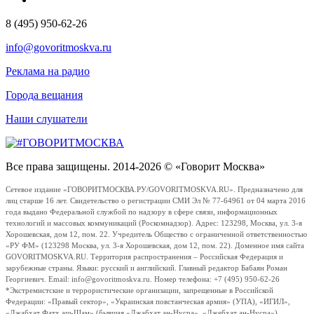
8 (495) 950-62-26
info@govoritmoskva.ru
Реклама на радио
Города вещания
Наши слушатели
Все права защищены. 2014-2026 © «Говорит Москва»
Сетевое издание «ГОВОРИТМОСКВА.РУ/GOVORITMOSKVA.RU». Предназначено для
лиц старше 16 лет. Свидетельство о регистрации СМИ Эл № 77-64961 от 04 марта 2016
года выдано Федеральной службой по надзору в сфере связи, информационных
технологий и массовых коммуникаций (Роскомнадзор). Адрес: 123298, Москва, ул. 3-я
Хорошевская, дом 12, пом. 22. Учредитель Общество с ограниченной ответственностью
«РУ ФМ» (123298 Москва, ул. 3-я Хорошевская, дом 12, пом. 22). Доменное имя сайта
GOVORITMOSKVA.RU. Территория распространения – Российская Федерация и
зарубежные страны. Языки: русский и английский. Главный редактор Бабаян Роман
Георгиевич. Email: info@govoritmoskva.ru. Номер телефона: +7 (495) 950-62-26
*Экстремистские и террористические организации, запрещенные в Российской
Федерации: «Правый сектор», «Украинская повстанческая армия» (УПА), «ИГИЛ»,
«Джабхат Фатх аш-Шам» (бывшая «Джабхат ан-Нусра», «Джебхат ан-Нусра»),