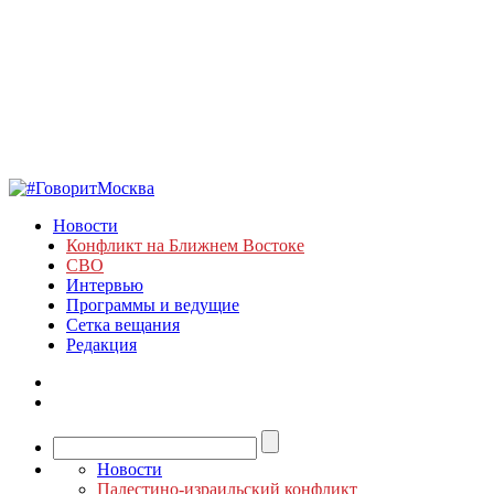
Новости
Конфликт на Ближнем Востоке
СВО
Интервью
Программы и ведущие
Сетка вещания
Редакция
Новости
Палестино-израильский конфликт