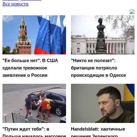
Все новости
"Ее больше нет". В США
"Никто не полезет":
сделали тревожное
британцев потрясло
заявление о России
происходящее в Одессе
"Путин ждет тебя": в
Handelsblatt: хаотичные
Польше началось массовое
решения Зеленского