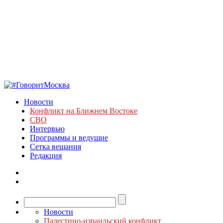
Новости
Конфликт на Ближнем Востоке
СВО
Интервью
Программы и ведущие
Сетка вещания
Редакция
Новости
Палестино-израильский конфликт