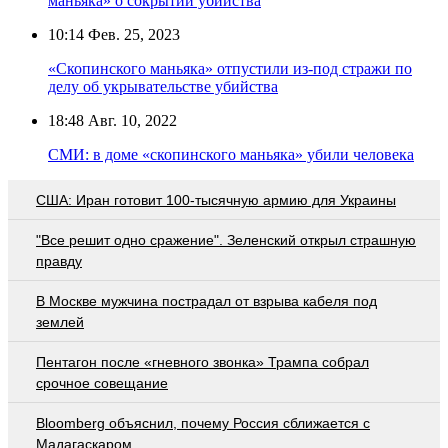
маньяка» о сокрытии убийства
10:14
Фев. 25, 2023
«Скопинского маньяка» отпустили из-под стражи по
делу об укрывательстве убийства
18:48
Авг. 10, 2022
СМИ: в доме «скопинского маньяка» убили человека
США: Иран готовит 100-тысячную армию для Украины
"Все решит одно сражение". Зеленский открыл страшную
правду
В Москве мужчина пострадал от взрыва кабеля под
землей
Пентагон после «гневного звонка» Трампа собрал
срочное совещание
Bloomberg объяснил, почему Россия сближается с
Мадагаскаром