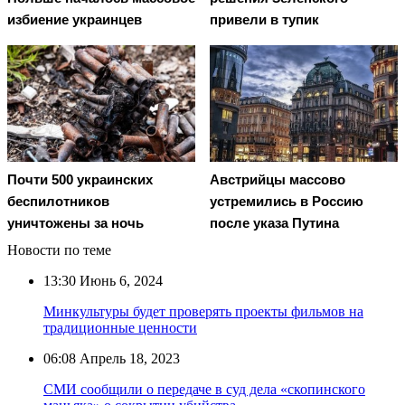
избиение украинцев
привели в тупик
Почти 500 украинских
Австрийцы массово
беспилотников
устремились в Россию
уничтожены за ночь
после указа Путина
Новости по теме
13:30
Июнь 6, 2024
Минкультуры будет проверять проекты фильмов на
традиционные ценности
06:08
Апрель 18, 2023
СМИ сообщили о передаче в суд дела «скопинского