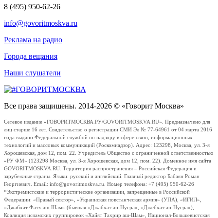
8 (495) 950-62-26
info@govoritmoskva.ru
Реклама на радио
Города вещания
Наши слушатели
Все права защищены. 2014-2026 © «Говорит Москва»
Сетевое издание «ГОВОРИТМОСКВА.РУ/GOVORITMOSKVA.RU». Предназначено для
лиц старше 16 лет. Свидетельство о регистрации СМИ Эл № 77-64961 от 04 марта 2016
года выдано Федеральной службой по надзору в сфере связи, информационных
технологий и массовых коммуникаций (Роскомнадзор). Адрес: 123298, Москва, ул. 3-я
Хорошевская, дом 12, пом. 22. Учредитель Общество с ограниченной ответственностью
«РУ ФМ» (123298 Москва, ул. 3-я Хорошевская, дом 12, пом. 22). Доменное имя сайта
GOVORITMOSKVA.RU. Территория распространения – Российская Федерация и
зарубежные страны. Языки: русский и английский. Главный редактор Бабаян Роман
Георгиевич. Email: info@govoritmoskva.ru. Номер телефона: +7 (495) 950-62-26
*Экстремистские и террористические организации, запрещенные в Российской
Федерации: «Правый сектор», «Украинская повстанческая армия» (УПА), «ИГИЛ»,
«Джабхат Фатх аш-Шам» (бывшая «Джабхат ан-Нусра», «Джебхат ан-Нусра»),
Коалиция исламских группировок «Хайят Тахрир аш-Шам», Национал-Большевистская