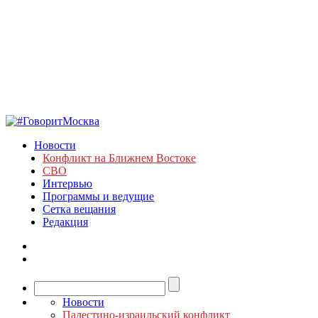
Новости
Конфликт на Ближнем Востоке
СВО
Интервью
Программы и ведущие
Сетка вещания
Редакция
Новости
Палестино-израильский конфликт