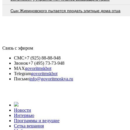
Сын Жириновского пытается продать элитные дома отца
Связь с эфиром
СМС
+7 (925) 88-88-948
Звонок
+7 (495) 73-73-948
MAX
govoritmskbot
Telegram
govoritmskbot
Письмо
info@govoritmoskva.ru
Новости
Интервью
Программы и ведущие
Сетка вещания