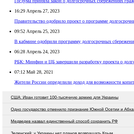
Госдума приняла закон о долгосрочных сбережениях гра
16:29
Апрель 27, 2023
Правительство одобрило проект о программе долгосроч
09:52
Апрель 25, 2023
В кабмине одобрили программу долгосрочных сбережен
06:28
Апрель 24, 2023
РБК: Минфин и ЦБ завершили разработку проекта о дол
07:12
Май 28, 2021
Жители России определили доход для возможности копить
США: Иран готовит 100-тысячную армию для Украины
Одно государство отменило признание Южной Осетии и Абха
Медведев назвал единственный способ сохранить РФ
Зеленский: у Украины нет планов возвращать Крым