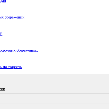
ждан
ных сбережений
ий
госрочных сбережениях
 на старость
зии