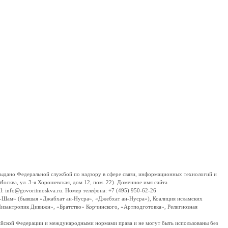
дано Федеральной службой по надзору в сфере связи, информационных технологий и
сква, ул. 3-я Хорошевская, дом 12, пом. 22). Доменное имя сайта
 info@govoritmoskva.ru. Номер телефона: +7 (495) 950-62-26
ш-Шам» (бывшая «Джабхат ан-Нусра», «Джебхат ан-Нусра»), Коалиция исламских
изантропик Дивижн», «Братство» Корчинского, «Артподготовка», Религиозная
ссийской Федерации и международными нормами права и не могут быть использованы без