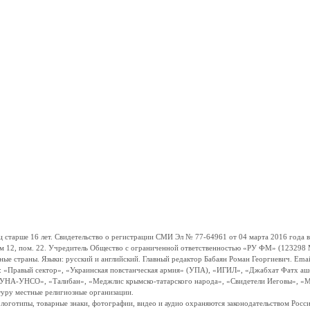
ше 16 лет. Свидетельство о регистрации СМИ Эл № 77-64961 от 04 марта 2016 года вы
ом 12, пом. 22. Учредитель Общество с ограниченной ответственностью «РУ ФМ» (123298 Мо
траны. Языки: русский и английский. Главный редактор Бабаян Роман Георгиевич. Email:
и: «Правый сектор», «Украинская повстанческая армия» (УПА), «ИГИЛ», «Джабхат Фатх а
«УНА-УНСО», «Талибан», «Меджлис крымско-татарского народа», «Свидетели Иеговы», «М
туру местные религиозные организации.
, логотипы, товарные знаки, фотографии, видео и аудио охраняются законодательством Ро