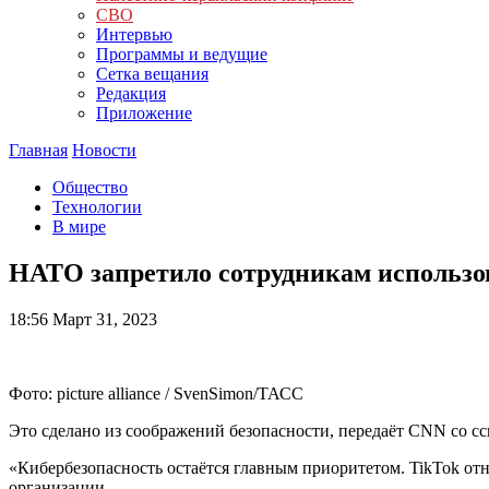
СВО
Интервью
Программы и ведущие
Сетка вещания
Редакция
Приложение
Главная
Новости
Общество
Технологии
В мире
НАТО запретило сотрудникам использов
18:56
Март 31, 2023
Фото: picture alliance / SvenSimon/ТАСС
Это сделано из соображений безопасности, передаёт CNN со сс
«Кибербезопасность остаётся главным приоритетом. TikTok о
организации.