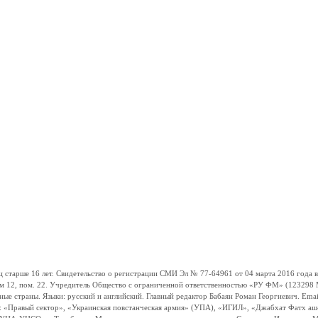
ше 16 лет. Свидетельство о регистрации СМИ Эл № 77-64961 от 04 марта 2016 года вы
ом 12, пом. 22. Учредитель Общество с ограниченной ответственностью «РУ ФМ» (123298 Мо
траны. Языки: русский и английский. Главный редактор Бабаян Роман Георгиевич. Email:
и: «Правый сектор», «Украинская повстанческая армия» (УПА), «ИГИЛ», «Джабхат Фатх а