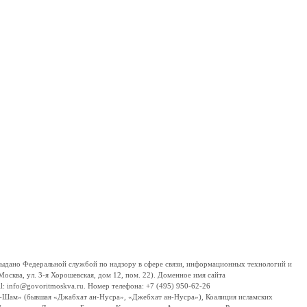
дано Федеральной службой по надзору в сфере связи, информационных технологий и
сква, ул. 3-я Хорошевская, дом 12, пом. 22). Доменное имя сайта
 info@govoritmoskva.ru. Номер телефона: +7 (495) 950-62-26
ш-Шам» (бывшая «Джабхат ан-Нусра», «Джебхат ан-Нусра»), Коалиция исламских