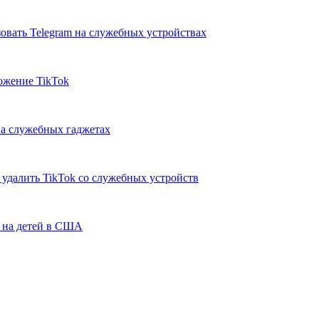
вать Telegram на служебных устройствах
ожение TikTok
на служебных гаджетах
удалить TikTok со служебных устройств
k на детей в США