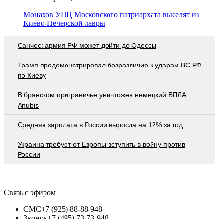
Монахов УПЦ Московского патриархата выселят из
Киево-Печерской лавры
Санчес: армия РФ может дойти до Одессы
Трамп продемонстрировал безразличие к ударам ВС РФ
по Киеву
В брянском приграничье уничтожен немецкий БПЛА
Anubis
Средняя зарплата в России выросла на 12% за год
Украина требует от Европы вступить в войну против
России
Связь с эфиром
СМС
+7 (925) 88-88-948
Звонок
+7 (495) 73-73-948