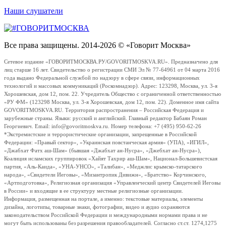
Наши слушатели
Все права защищены. 2014-2026 © «Говорит Москва»
Сетевое издание «ГОВОРИТМОСКВА.РУ/GOVORITMOSKVA.RU». Предназначено для
лиц старше 16 лет. Свидетельство о регистрации СМИ Эл № 77-64961 от 04 марта 2016
года выдано Федеральной службой по надзору в сфере связи, информационных
технологий и массовых коммуникаций (Роскомнадзор). Адрес: 123298, Москва, ул. 3-я
Хорошевская, дом 12, пом. 22. Учредитель Общество с ограниченной ответственностью
«РУ ФМ» (123298 Москва, ул. 3-я Хорошевская, дом 12, пом. 22). Доменное имя сайта
GOVORITMOSKVA.RU. Территория распространения – Российская Федерация и
зарубежные страны. Языки: русский и английский. Главный редактор Бабаян Роман
Георгиевич. Email: info@govoritmoskva.ru. Номер телефона: +7 (495) 950-62-26
*Экстремистские и террористические организации, запрещенные в Российской
Федерации: «Правый сектор», «Украинская повстанческая армия» (УПА), «ИГИЛ»,
«Джабхат Фатх аш-Шам» (бывшая «Джабхат ан-Нусра», «Джебхат ан-Нусра»),
Коалиция исламских группировок «Хайят Тахрир аш-Шам», Национал-Большевистская
партия, «Аль-Каида», «УНА-УНСО», «Талибан», «Меджлис крымско-татарского
народа», «Свидетели Иеговы», «Мизантропик Дивижн», «Братство» Корчинского,
«Артподготовка», Религиозная организация «Управленческий центр Свидетелей Иеговы
в России» и входящие в ее структуру местные религиозные организации.
Информация, размещенная на портале, а именно: текстовые материалы, элементы
дизайна, логотипы, товарные знаки, фотографии, видео и аудио охраняются
законодательством Российской Федерации и международными нормами права и не
могут быть использованы без разрешения правообладателей. Согласно ст.ст. 1274,1275