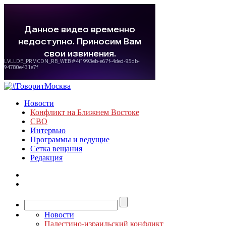
Новости
Конфликт на Ближнем Востоке
СВО
Интервью
Программы и ведущие
Сетка вещания
Редакция
Новости
Палестино-израильский конфликт