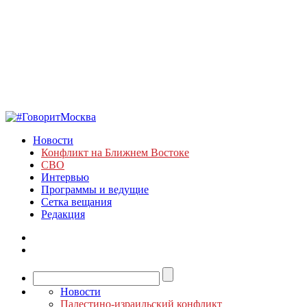
Новости
Конфликт на Ближнем Востоке
СВО
Интервью
Программы и ведущие
Сетка вещания
Редакция
Новости
Палестино-израильский конфликт