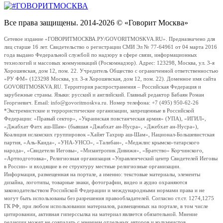
Все права защищены. 2014-2026 © «Говорит Москва»
Сетевое издание «ГОВОРИТМОСКВА.РУ/GOVORITMOSKVA.RU». Предназначено для
лиц старше 16 лет. Свидетельство о регистрации СМИ Эл № 77-64961 от 04 марта 2016
года выдано Федеральной службой по надзору в сфере связи, информационных
технологий и массовых коммуникаций (Роскомнадзор). Адрес: 123298, Москва, ул. 3-я
Хорошевская, дом 12, пом. 22. Учредитель Общество с ограниченной ответственностью
«РУ ФМ» (123298 Москва, ул. 3-я Хорошевская, дом 12, пом. 22). Доменное имя сайта
GOVORITMOSKVA.RU. Территория распространения – Российская Федерация и
зарубежные страны. Языки: русский и английский. Главный редактор Бабаян Роман
Георгиевич. Email: info@govoritmoskva.ru. Номер телефона: +7 (495) 950-62-26
*Экстремистские и террористические организации, запрещенные в Российской
Федерации: «Правый сектор», «Украинская повстанческая армия» (УПА), «ИГИЛ»,
«Джабхат Фатх аш-Шам» (бывшая «Джабхат ан-Нусра», «Джебхат ан-Нусра»),
Коалиция исламских группировок «Хайят Тахрир аш-Шам», Национал-Большевистская
партия, «Аль-Каида», «УНА-УНСО», «Талибан», «Меджлис крымско-татарского
народа», «Свидетели Иеговы», «Мизантропик Дивижн», «Братство» Корчинского,
«Артподготовка», Религиозная организация «Управленческий центр Свидетелей Иеговы
в России» и входящие в ее структуру местные религиозные организации.
Информация, размещенная на портале, а именно: текстовые материалы, элементы
дизайна, логотипы, товарные знаки, фотографии, видео и аудио охраняются
законодательством Российской Федерации и международными нормами права и не
могут быть использованы без разрешения правообладателей. Согласно ст.ст. 1274,1275
ГК РФ, при любом использовании материалов, размещенных на портале, в том числе
цитировании, активная гиперссылка на материал является обязательной. Мнение
редакции может не совпадать с мнением отдельных авторов и колумнистов.