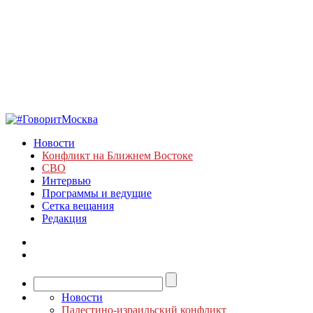
Новости
Конфликт на Ближнем Востоке
СВО
Интервью
Программы и ведущие
Сетка вещания
Редакция
Новости
Палестино-израильский конфликт