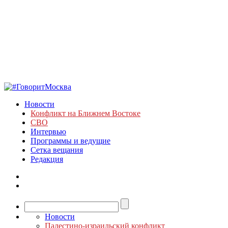
Новости
Конфликт на Ближнем Востоке
СВО
Интервью
Программы и ведущие
Сетка вещания
Редакция
Новости
Палестино-израильский конфликт