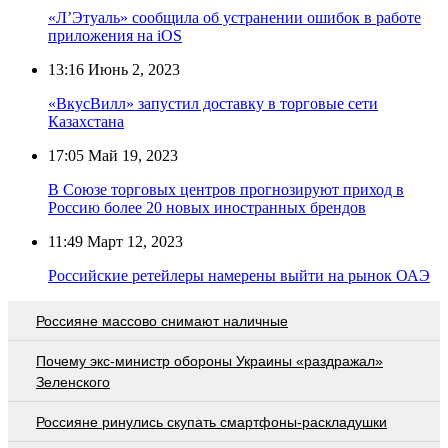
«Л’Этуаль» сообщила об устранении ошибок в работе
приложения на iOS
13:16
Июнь 2, 2023
«ВкусВилл» запустил доставку в торговые сети
Казахстана
17:05
Май 19, 2023
В Союзе торговых центров прогнозируют приход в
Россию более 20 новых иностранных брендов
11:49
Март 12, 2023
Российские ретейлеры намерены выйти на рынок ОАЭ
Россияне массово снимают наличные
Почему экс-министр обороны Украины «раздражал»
Зеленского
Россияне ринулись скупать смартфоны-раскладушки