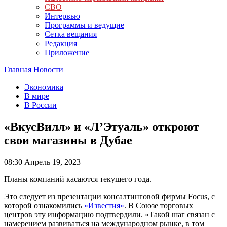
СВО
Интервью
Программы и ведущие
Сетка вещания
Редакция
Приложение
Главная
Новости
Экономика
В мире
В России
«ВкусВилл» и «Л’Этуаль» откроют
свои магазины в Дубае
08:30
Апрель 19, 2023
Планы компаний касаются текущего года.
Это следует из презентации консалтинговой фирмы Focus, с
которой ознакомились
«Известия»
. В Союзе торговых
центров эту информацию подтвердили. «Такой шаг связан с
намерением развиваться на международном рынке, в том