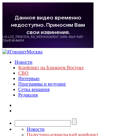
Новости
Конфликт на Ближнем Востоке
СВО
Интервью
Программы и ведущие
Сетка вещания
Редакция
Новости
Палестино-израильский конфликт