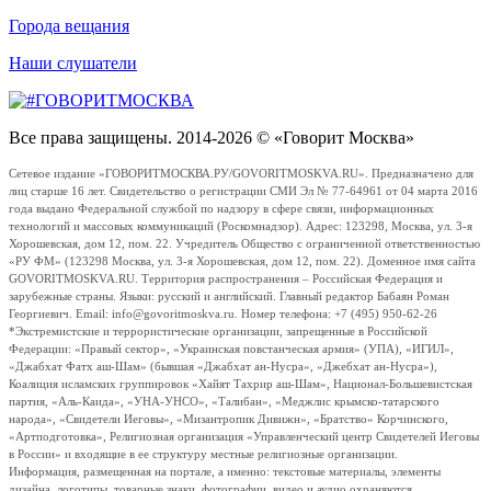
Города вещания
Наши слушатели
Все права защищены. 2014-2026 © «Говорит Москва»
Сетевое издание «ГОВОРИТМОСКВА.РУ/GOVORITMOSKVA.RU». Предназначено для
лиц старше 16 лет. Свидетельство о регистрации СМИ Эл № 77-64961 от 04 марта 2016
года выдано Федеральной службой по надзору в сфере связи, информационных
технологий и массовых коммуникаций (Роскомнадзор). Адрес: 123298, Москва, ул. 3-я
Хорошевская, дом 12, пом. 22. Учредитель Общество с ограниченной ответственностью
«РУ ФМ» (123298 Москва, ул. 3-я Хорошевская, дом 12, пом. 22). Доменное имя сайта
GOVORITMOSKVA.RU. Территория распространения – Российская Федерация и
зарубежные страны. Языки: русский и английский. Главный редактор Бабаян Роман
Георгиевич. Email: info@govoritmoskva.ru. Номер телефона: +7 (495) 950-62-26
*Экстремистские и террористические организации, запрещенные в Российской
Федерации: «Правый сектор», «Украинская повстанческая армия» (УПА), «ИГИЛ»,
«Джабхат Фатх аш-Шам» (бывшая «Джабхат ан-Нусра», «Джебхат ан-Нусра»),
Коалиция исламских группировок «Хайят Тахрир аш-Шам», Национал-Большевистская
партия, «Аль-Каида», «УНА-УНСО», «Талибан», «Меджлис крымско-татарского
народа», «Свидетели Иеговы», «Мизантропик Дивижн», «Братство» Корчинского,
«Артподготовка», Религиозная организация «Управленческий центр Свидетелей Иеговы
в России» и входящие в ее структуру местные религиозные организации.
Информация, размещенная на портале, а именно: текстовые материалы, элементы
дизайна, логотипы, товарные знаки, фотографии, видео и аудио охраняются