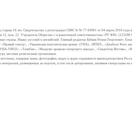
ше 16 лет. Свидетельство о регистрации СМИ Эл № 77-64961 от 04 марта 2016 года вы
ом 12, пом. 22. Учредитель Общество с ограниченной ответственностью «РУ ФМ» (123298 Мо
траны. Языки: русский и английский. Главный редактор Бабаян Роман Георгиевич. Email:
и: «Правый сектор», «Украинская повстанческая армия» (УПА), «ИГИЛ», «Джабхат Фатх а
«УНА-УНСО», «Талибан», «Меджлис крымско-татарского народа», «Свидетели Иеговы», «М
туру местные религиозные организации.
, логотипы, товарные знаки, фотографии, видео и аудио охраняются законодательством Ро
и материалов, размещенных на портале, в том числе цитировании, активная гиперссылка на 