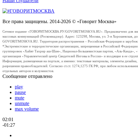
Наши слушатели
Все права защищены. 2014-2026 © «Говорит Москва»
Сетевое издание «ГОВОРИТМОСКВА.РУ/GOVORITMOSKVA.RU». Предназначено для лиц стар
массовых коммуникаций (Роскомнадзор). Адрес: 123298, Москва, ул. 3-я Хорошевская, д
GOVORITMOSKVA.RU. Территория распространения – Российская Федерация и зарубежные с
*Экстремистские и террористические организации, запрещенные в Российской Федераци
группировок «Хайят Тахрир аш-Шам», Национал-Большевистская партия, «Аль-Каида», 
организация «Управленческий центр Свидетелей Иеговы в России» и входящие в ее струк
Информация, размещенная на портале, а именно: текстовые материалы, элементы дизайна
разрешения правообладателей. Согласно ст.ст. 1274,1275 ГК РФ, при любом использовани
отдельных авторов и колумнистов.
Сообщение отправлено
play
pause
mute
unmute
max volume
02:01
-01:27