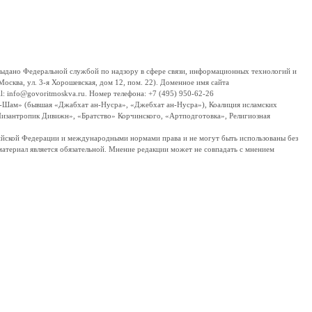
дано Федеральной службой по надзору в сфере связи, информационных технологий и
сква, ул. 3-я Хорошевская, дом 12, пом. 22). Доменное имя сайта
 info@govoritmoskva.ru. Номер телефона: +7 (495) 950-62-26
ш-Шам» (бывшая «Джабхат ан-Нусра», «Джебхат ан-Нусра»), Коалиция исламских
изантропик Дивижн», «Братство» Корчинского, «Артподготовка», Религиозная
ссийской Федерации и международными нормами права и не могут быть использованы без
материал является обязательной. Мнение редакции может не совпадать с мнением