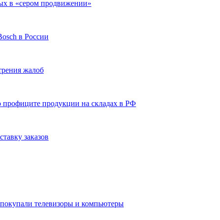
емых в «сером продвижении»
osch в России
отрения жалоб
о профиците продукции на складах в РФ
ставку заказов
е покупали телевизоры и компьютеры