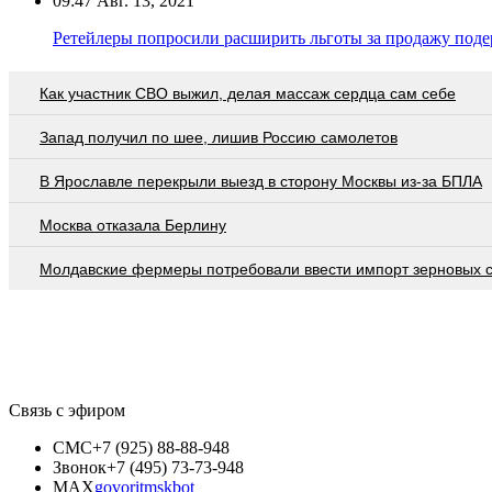
09:47
Авг. 13, 2021
Ретейлеры попросили расширить льготы за продажу под
Как участник СВО выжил, делая массаж сердца сам себе
Запад получил по шее, лишив Россию самолетов
В Ярославле перекрыли выезд в сторону Москвы из-за БПЛА
Москва отказала Берлину
Молдавские фермеры потребовали ввести импорт зерновых 
Связь с эфиром
СМС
+7 (925) 88-88-948
Звонок
+7 (495) 73-73-948
MAX
govoritmskbot