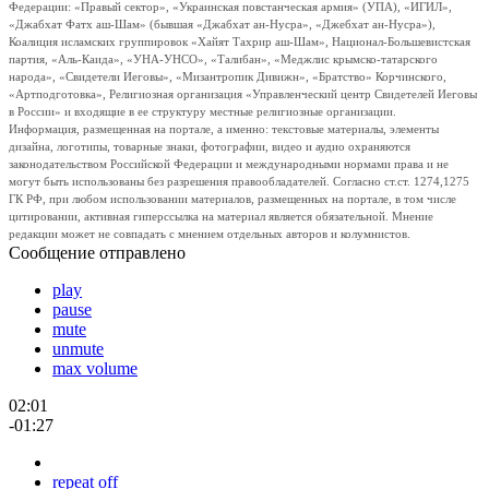
Федерации: «Правый сектор», «Украинская повстанческая армия» (УПА), «ИГИЛ»,
«Джабхат Фатх аш-Шам» (бывшая «Джабхат ан-Нусра», «Джебхат ан-Нусра»),
Коалиция исламских группировок «Хайят Тахрир аш-Шам», Национал-Большевистская
партия, «Аль-Каида», «УНА-УНСО», «Талибан», «Меджлис крымско-татарского
народа», «Свидетели Иеговы», «Мизантропик Дивижн», «Братство» Корчинского,
«Артподготовка», Религиозная организация «Управленческий центр Свидетелей Иеговы
в России» и входящие в ее структуру местные религиозные организации.
Информация, размещенная на портале, а именно: текстовые материалы, элементы
дизайна, логотипы, товарные знаки, фотографии, видео и аудио охраняются
законодательством Российской Федерации и международными нормами права и не
могут быть использованы без разрешения правообладателей. Согласно ст.ст. 1274,1275
ГК РФ, при любом использовании материалов, размещенных на портале, в том числе
цитировании, активная гиперссылка на материал является обязательной. Мнение
редакции может не совпадать с мнением отдельных авторов и колумнистов.
Сообщение отправлено
play
pause
mute
unmute
max volume
02:01
-01:27
repeat off