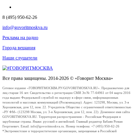
8 (495) 950-62-26
info@govoritmoskva.ru
Реклама на радио
Города вещания
Наши слушатели
Все права защищены. 2014-2026 © «Говорит Москва»
Сетевое издание «ГОВОРИТМОСКВА.РУ/GOVORITMOSKVA.RU». Предназначено для
лиц старше 16 лет. Свидетельство о регистрации СМИ Эл № 77-64961 от 04 марта 2016
года выдано Федеральной службой по надзору в сфере связи, информационных
технологий и массовых коммуникаций (Роскомнадзор). Адрес: 123298, Москва, ул. 3-я
Хорошевская, дом 12, пом. 22. Учредитель Общество с ограниченной ответственностью
«РУ ФМ» (123298 Москва, ул. 3-я Хорошевская, дом 12, пом. 22). Доменное имя сайта
GOVORITMOSKVA.RU. Территория распространения – Российская Федерация и
зарубежные страны. Языки: русский и английский. Главный редактор Бабаян Роман
Георгиевич. Email: info@govoritmoskva.ru. Номер телефона: +7 (495) 950-62-26
*Экстремистские и террористические организации, запрещенные в Российской