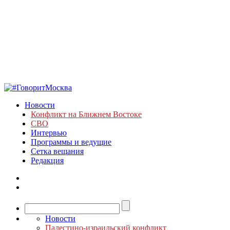
Новости
Конфликт на Ближнем Востоке
СВО
Интервью
Программы и ведущие
Сетка вещания
Редакция
Новости
Палестино-израильский конфликт