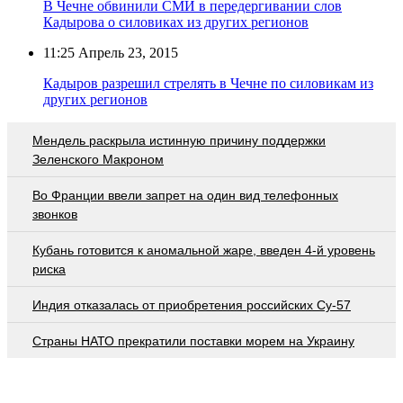
В Чечне обвинили СМИ в передергивании слов
Кадырова о силовиках из других регионов
11:25
Апрель 23, 2015
Кадыров разрешил стрелять в Чечне по силовикам из
других регионов
Мендель раскрыла истинную причину поддержки
Зеленского Макроном
Во Франции ввели запрет на один вид телефонных
звонков
Кубань готовится к аномальной жаре, введен 4-й уровень
риска
Индия отказалась от приобретения российских Су-57
Страны НАТО прекратили поставки морем на Украину