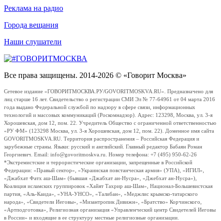
Реклама на радио
Города вещания
Наши слушатели
Все права защищены. 2014-2026 © «Говорит Москва»
Сетевое издание «ГОВОРИТМОСКВА.РУ/GOVORITMOSKVA.RU». Предназначено для
лиц старше 16 лет. Свидетельство о регистрации СМИ Эл № 77-64961 от 04 марта 2016
года выдано Федеральной службой по надзору в сфере связи, информационных
технологий и массовых коммуникаций (Роскомнадзор). Адрес: 123298, Москва, ул. 3-я
Хорошевская, дом 12, пом. 22. Учредитель Общество с ограниченной ответственностью
«РУ ФМ» (123298 Москва, ул. 3-я Хорошевская, дом 12, пом. 22). Доменное имя сайта
GOVORITMOSKVA.RU. Территория распространения – Российская Федерация и
зарубежные страны. Языки: русский и английский. Главный редактор Бабаян Роман
Георгиевич. Email: info@govoritmoskva.ru. Номер телефона: +7 (495) 950-62-26
*Экстремистские и террористические организации, запрещенные в Российской
Федерации: «Правый сектор», «Украинская повстанческая армия» (УПА), «ИГИЛ»,
«Джабхат Фатх аш-Шам» (бывшая «Джабхат ан-Нусра», «Джебхат ан-Нусра»),
Коалиция исламских группировок «Хайят Тахрир аш-Шам», Национал-Большевистская
партия, «Аль-Каида», «УНА-УНСО», «Талибан», «Меджлис крымско-татарского
народа», «Свидетели Иеговы», «Мизантропик Дивижн», «Братство» Корчинского,
«Артподготовка», Религиозная организация «Управленческий центр Свидетелей Иеговы
в России» и входящие в ее структуру местные религиозные организации.