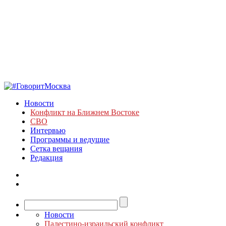
Новости
Конфликт на Ближнем Востоке
СВО
Интервью
Программы и ведущие
Сетка вещания
Редакция
Новости
Палестино-израильский конфликт