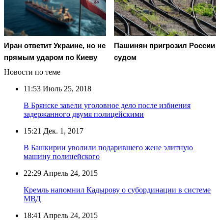
Иран ответит Украине, но не
Пашинян пригрозил России
прямым ударом по Киеву
судом
Новости по теме
11:53
Июль 25, 2018
В Брянске завели уголовное дело после избиения
задержанного двумя полицейскими
15:21
Дек. 1, 2017
В Башкирии уволили подарившего жене элитную
машину полицейского
22:29
Апрель 24, 2015
Кремль напомнил Кадырову о субординации в системе
МВД
18:41
Апрель 24, 2015