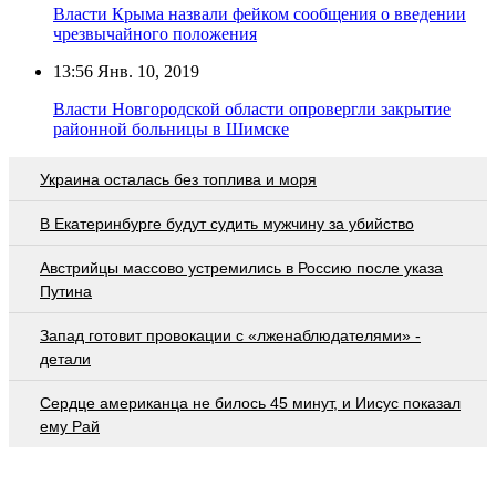
Власти Крыма назвали фейком сообщения о введении
чрезвычайного положения
13:56
Янв. 10, 2019
Власти Новгородской области опровергли закрытие
районной больницы в Шимске
Украина осталась без топлива и моря
В Екатеринбурге будут судить мужчину за убийство
Австрийцы массово устремились в Россию после указа
Путина
Запад готовит провокации с «лженаблюдателями» -
детали
Сердце американца не билось 45 минут, и Иисус показал
ему Рай