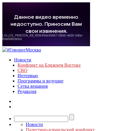
Новости
Конфликт на Ближнем Востоке
СВО
Интервью
Программы и ведущие
Сетка вещания
Редакция
Новости
Палестино-израильский конфликт