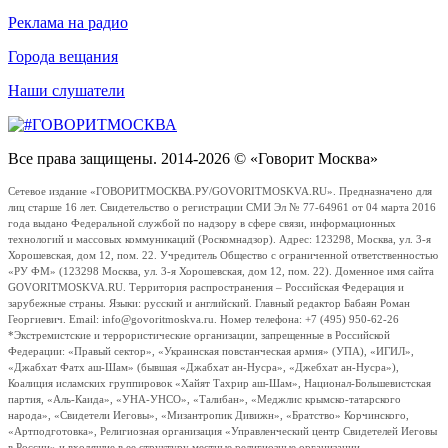
Реклама на радио
Города вещания
Наши слушатели
Все права защищены. 2014-2026 © «Говорит Москва»
Сетевое издание «ГОВОРИТМОСКВА.РУ/GOVORITMOSKVA.RU». Предназначено для
лиц старше 16 лет. Свидетельство о регистрации СМИ Эл № 77-64961 от 04 марта 2016
года выдано Федеральной службой по надзору в сфере связи, информационных
технологий и массовых коммуникаций (Роскомнадзор). Адрес: 123298, Москва, ул. 3-я
Хорошевская, дом 12, пом. 22. Учредитель Общество с ограниченной ответственностью
«РУ ФМ» (123298 Москва, ул. 3-я Хорошевская, дом 12, пом. 22). Доменное имя сайта
GOVORITMOSKVA.RU. Территория распространения – Российская Федерация и
зарубежные страны. Языки: русский и английский. Главный редактор Бабаян Роман
Георгиевич. Email: info@govoritmoskva.ru. Номер телефона: +7 (495) 950-62-26
*Экстремистские и террористические организации, запрещенные в Российской
Федерации: «Правый сектор», «Украинская повстанческая армия» (УПА), «ИГИЛ»,
«Джабхат Фатх аш-Шам» (бывшая «Джабхат ан-Нусра», «Джебхат ан-Нусра»),
Коалиция исламских группировок «Хайят Тахрир аш-Шам», Национал-Большевистская
партия, «Аль-Каида», «УНА-УНСО», «Талибан», «Меджлис крымско-татарского
народа», «Свидетели Иеговы», «Мизантропик Дивижн», «Братство» Корчинского,
«Артподготовка», Религиозная организация «Управленческий центр Свидетелей Иеговы
в России» и входящие в ее структуру местные религиозные организации.