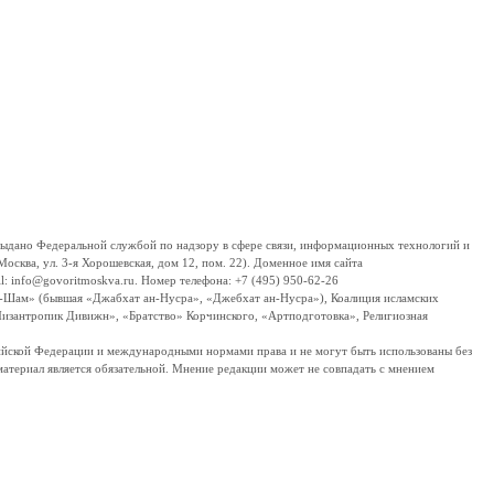
дано Федеральной службой по надзору в сфере связи, информационных технологий и
сква, ул. 3-я Хорошевская, дом 12, пом. 22). Доменное имя сайта
 info@govoritmoskva.ru. Номер телефона: +7 (495) 950-62-26
ш-Шам» (бывшая «Джабхат ан-Нусра», «Джебхат ан-Нусра»), Коалиция исламских
изантропик Дивижн», «Братство» Корчинского, «Артподготовка», Религиозная
ссийской Федерации и международными нормами права и не могут быть использованы без
материал является обязательной. Мнение редакции может не совпадать с мнением