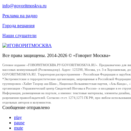
info@govoritmoskva.ru
Реклама на радио
Города вещания
Наши слушатели
Все права защищены. 2014-2026 © «Говорит Москва»
Сетевое издание «ГОВОРИТМОСКВА.РУ/GOVORITMOSKVA.RU». Предназначено для лиц стар
массовых коммуникаций (Роскомнадзор). Адрес: 123298, Москва, ул. 3-я Хорошевская, д
GOVORITMOSKVA.RU. Территория распространения – Российская Федерация и зарубежные с
*Экстремистские и террористические организации, запрещенные в Российской Федераци
группировок «Хайят Тахрир аш-Шам», Национал-Большевистская партия, «Аль-Каида», 
организация «Управленческий центр Свидетелей Иеговы в России» и входящие в ее струк
Информация, размещенная на портале, а именно: текстовые материалы, элементы дизайна
разрешения правообладателей. Согласно ст.ст. 1274,1275 ГК РФ, при любом использовани
отдельных авторов и колумнистов.
Сообщение отправлено
play
pause
mute