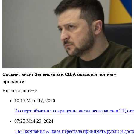
Соскин: визит Зеленского в США оказался полным
провалом
Новости по теме
10:15
Март 12, 2026
Эксперт объяснил сокращение числа ресторанов в ТЦ от
07:25
Май 29, 2024
«Ъ»: компания Alibaba перестала принимать рубли и дост