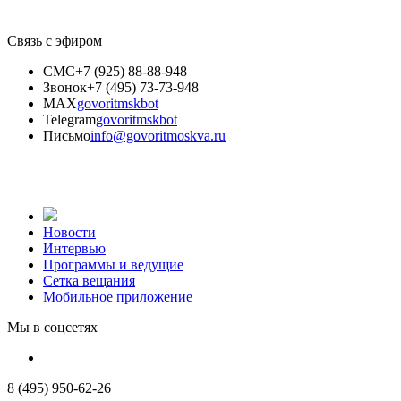
Связь с эфиром
СМС
+7 (925) 88-88-948
Звонок
+7 (495) 73-73-948
MAX
govoritmskbot
Telegram
govoritmskbot
Письмо
info@govoritmoskva.ru
Новости
Интервью
Программы и ведущие
Сетка вещания
Мобильное приложение
Мы в соцсетях
8 (495) 950-62-26