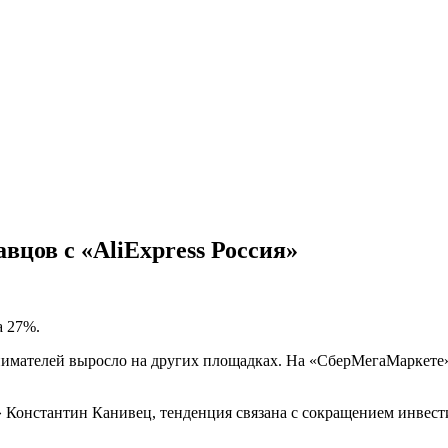
вцов с «AliExpress Россия»
а 27%.
нимателей выросло на других площадках. На «СберМегаМаркете»
» Константин Канивец, тенденция связана с сокращением инвести