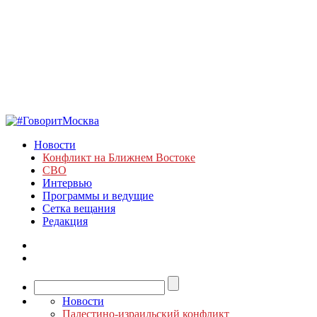
Новости
Конфликт на Ближнем Востоке
СВО
Интервью
Программы и ведущие
Сетка вещания
Редакция
Новости
Палестино-израильский конфликт