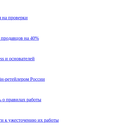
 на проверки
 продавцов на 40%
ss и основателей
йн-ретейлером России
 о правилах работы
ти к ужесточению их работы