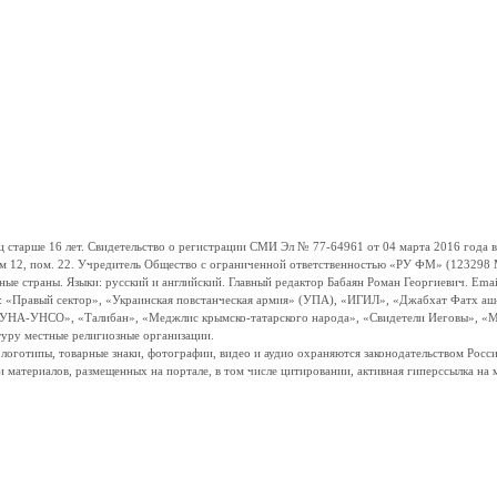
ше 16 лет. Свидетельство о регистрации СМИ Эл № 77-64961 от 04 марта 2016 года вы
ом 12, пом. 22. Учредитель Общество с ограниченной ответственностью «РУ ФМ» (123298 Мо
траны. Языки: русский и английский. Главный редактор Бабаян Роман Георгиевич. Email:
и: «Правый сектор», «Украинская повстанческая армия» (УПА), «ИГИЛ», «Джабхат Фатх а
«УНА-УНСО», «Талибан», «Меджлис крымско-татарского народа», «Свидетели Иеговы», «М
туру местные религиозные организации.
, логотипы, товарные знаки, фотографии, видео и аудио охраняются законодательством Ро
и материалов, размещенных на портале, в том числе цитировании, активная гиперссылка на 