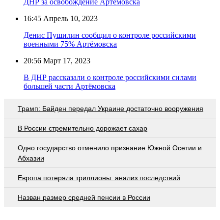
ДНР за освобождение Артёмовска
16:45
Апрель 10, 2023
Денис Пушилин сообщил о контроле российскими
военными 75% Артёмовска
20:56
Март 17, 2023
В ДНР рассказали о контроле российскими силами
большей части Артёмовска
Трамп: Байден передал Украине достаточно вооружения
В России стремительно дорожает сахар
Одно государство отменило признание Южной Осетии и
Абхазии
Европа потеряла триллионы: анализ последствий
Назван размер средней пенсии в России