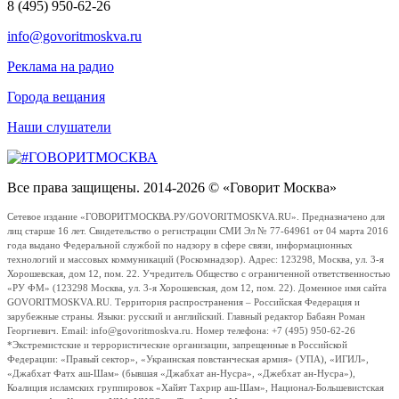
8 (495) 950-62-26
info@govoritmoskva.ru
Реклама на радио
Города вещания
Наши слушатели
Все права защищены. 2014-2026 © «Говорит Москва»
Сетевое издание «ГОВОРИТМОСКВА.РУ/GOVORITMOSKVA.RU». Предназначено для
лиц старше 16 лет. Свидетельство о регистрации СМИ Эл № 77-64961 от 04 марта 2016
года выдано Федеральной службой по надзору в сфере связи, информационных
технологий и массовых коммуникаций (Роскомнадзор). Адрес: 123298, Москва, ул. 3-я
Хорошевская, дом 12, пом. 22. Учредитель Общество с ограниченной ответственностью
«РУ ФМ» (123298 Москва, ул. 3-я Хорошевская, дом 12, пом. 22). Доменное имя сайта
GOVORITMOSKVA.RU. Территория распространения – Российская Федерация и
зарубежные страны. Языки: русский и английский. Главный редактор Бабаян Роман
Георгиевич. Email: info@govoritmoskva.ru. Номер телефона: +7 (495) 950-62-26
*Экстремистские и террористические организации, запрещенные в Российской
Федерации: «Правый сектор», «Украинская повстанческая армия» (УПА), «ИГИЛ»,
«Джабхат Фатх аш-Шам» (бывшая «Джабхат ан-Нусра», «Джебхат ан-Нусра»),
Коалиция исламских группировок «Хайят Тахрир аш-Шам», Национал-Большевистская