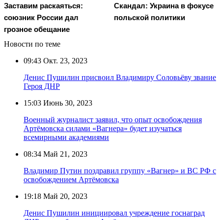
Заставим раскаяться:
Скандал: Украина в фокусе
союзник России дал
польской политики
грозное обещание
Новости по теме
09:43
Окт. 23, 2023
Денис Пушилин присвоил Владимиру Соловьёву звание
Героя ДНР
15:03
Июнь 30, 2023
Военный журналист заявил, что опыт освобождения
Артёмовска силами «Вагнера» будет изучаться
всемирными академиями
08:34
Май 21, 2023
Владимир Путин поздравил группу «Вагнер» и ВС РФ с
освобождением Артёмовска
19:18
Май 20, 2023
Денис Пушилин инициировал учреждение госнаград