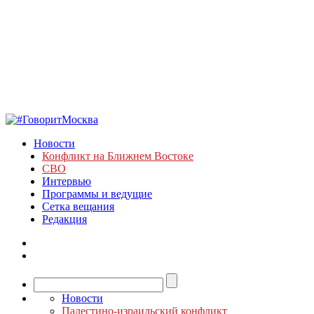
Новости
Конфликт на Ближнем Востоке
СВО
Интервью
Программы и ведущие
Сетка вещания
Редакция
Новости
Палестино-израильский конфликт