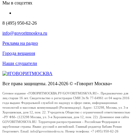
Мы в соцсетях
8 (495) 950-62-26
info@govoritmoskva.ru
Реклама на радио
Города вещания
Наши слушатели
Все права защищены. 2014-2026 © «Говорит Москва»
Сетевое издание «ГОВОРИТМОСКВА.РУ/GOVORITMOSKVA.RU». Предназначено для
лиц старше 16 лет. Свидетельство о регистрации СМИ Эл № 77-64961 от 04 марта 2016
года выдано Федеральной службой по надзору в сфере связи, информационных
технологий и массовых коммуникаций (Роскомнадзор). Адрес: 123298, Москва, ул. 3-я
Хорошевская, дом 12, пом. 22. Учредитель Общество с ограниченной ответственностью
«РУ ФМ» (123298 Москва, ул. 3-я Хорошевская, дом 12, пом. 22). Доменное имя сайта
GOVORITMOSKVA.RU. Территория распространения – Российская Федерация и
зарубежные страны. Языки: русский и английский. Главный редактор Бабаян Роман
Георгиевич. Email: info@govoritmoskva.ru. Номер телефона: +7 (495) 950-62-26