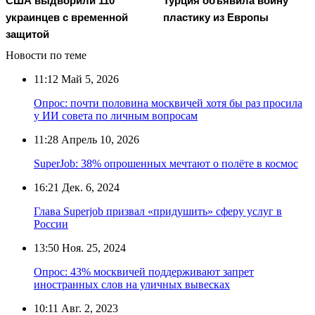
США выдворили 110
Турция объявила войну
украинцев с временной
пластику из Европы
защитой
Новости по теме
11:12
Май 5, 2026
Опрос: почти половина москвичей хотя бы раз просила
у ИИ совета по личным вопросам
11:28
Апрель 10, 2026
SuperJob: 38% опрошенных мечтают о полёте в космос
16:21
Дек. 6, 2024
Глава Superjob призвал «придушить» сферу услуг в
России
13:50
Ноя. 25, 2024
Опрос: 43% москвичей поддерживают запрет
иностранных слов на уличных вывесках
10:11
Авг. 2, 2023